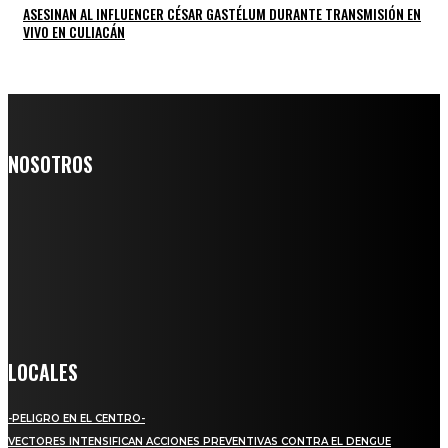
ASESINAN AL INFLUENCER CÉSAR GASTÉLUM DURANTE TRANSMISIÓN EN
VIVO EN CULIACÁN
NOSOTROS
Somos un medio digital de noticias y con un diario impreso que
llega a miles de personas día a día, nuestro objetivo es mantener
informado a todas aquellas personas que quieren estar enterados con
la información verídica y objetiva.
Crónica de Tierra Blanca
LOCALES
-PELIGRO EN EL CENTRO-
VECTORES INTENSIFICAN ACCIONES PREVENTIVAS CONTRA EL DENGUE