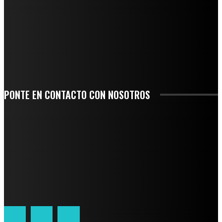
AGUA EN LA CUENCA DEL PAPALOAPAN
-COMUNIDAD Y GOBIERNO MUNICIPAL-
SE CORONA ISLA COMO EL GIGANTE PIÑERO DE MÉXICO; ENCABEZA VERACRUZ
LIDERAZGO NACIONAL
SAN MIGUEL SOYALTEPEC DESPIDE CON HONOR A CUATRO MUJERES QUE
CORRIERON POR EL ORGULLO DE SU PUEBLO
PONTE EN CONTACTO CON NOSOTROS