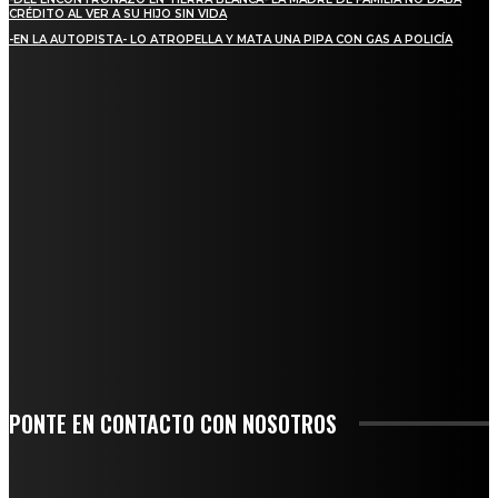
CRÉDITO AL VER A SU HIJO SIN VIDA
-EN LA AUTOPISTA- LO ATROPELLA Y MATA UNA PIPA CON GAS A POLICÍA
REGIONAL
ALCALDESA MARYJOSE GAMBOA TORALES PRESENTA 17 NUEVOS MÓDULOS
COMERCIALES
NUEVA BUENA VISTA AVANZA CON LA PAVIMENTACIÓN DE UNA DE SUS
PRINCIPALES CALLES
QUIEBRA EL INGENIO SAN PEDRO EN VERACRUZ; MILES DE PRODUCTORES Y
OBREROS QUEDAN A LA DERIVA
INICIAN TRABAJOS DE LIMPIEZA EN EL RÍO CHINO Y SUPERVISAN OBRAS DE
AGUA EN LA CUENCA DEL PAPALOAPAN
-COMUNIDAD Y GOBIERNO MUNICIPAL-
PONTE EN CONTACTO CON NOSOTROS