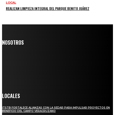
LOCAL
REALIZAN LIMPIEZA INTEGRAL DEL PARQUE BENITO JUÁREZ
NOSOTROS
Somos un medio digital de noticias y con un diario impreso que
llega a miles de personas día a día, nuestro objetivo es mantener
informado a todas aquellas personas que quieren estar enterados con
la información verídica y objetiva.
Crónica de Tierra Blanca
LOCALES
ITSTB FORTALECE ALIANZAS CON LA SEDAR PARA IMPULSAR PROYECTOS EN
BENEFICIO DEL CAMPO VERACRUZANO