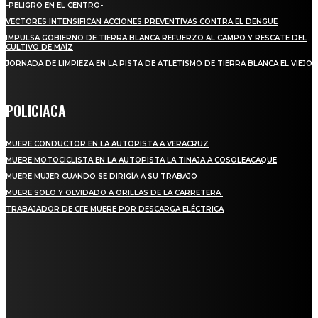
-PELIGRO EN EL CENTRO-
VECTORES INTENSIFICAN ACCIONES PREVENTIVAS CONTRA EL DENGUE
IMPULSA GOBIERNO DE TIERRA BLANCA REFUERZO AL CAMPO Y RESCATE DEL
CULTIVO DE MAÍZ
JORNADA DE LIMPIEZA EN LA PISTA DE ATLETISMO DE TIERRA BLANCA EL VIEJO
POLICIACA
MUERE CONDUCTOR EN LA AUTOPISTA A VERACRUZ
MUERE MOTOCICLISTA EN LA AUTOPISTA LA TINAJA A COSOLEACAQUE
MUERE MUJER CUANDO SE DIRIGÍA A SU TRABAJO
MUERE SOLO Y OLVIDADO A ORILLAS DE LA CARRETERA
TRABAJADOR DE CFE MUERE POR DESCARGA ELÉCTRICA
REGIONAL
QUIEBRA EL INGENIO SAN PEDRO EN VERACRUZ; MILES DE PRODUCTORES Y
OBREROS QUEDAN A LA DERIVA
INICIAN TRABAJOS DE LIMPIEZA EN EL RÍO CHINO Y SUPERVISAN OBRAS DE