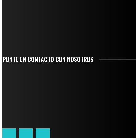
AGUA EN LA CUENCA DEL PAPALOAPAN
-COMUNIDAD Y GOBIERNO MUNICIPAL-
SE CORONA ISLA COMO EL GIGANTE PIÑERO DE MÉXICO; ENCABEZA VERACRUZ
LIDERAZGO NACIONAL
SAN MIGUEL SOYALTEPEC DESPIDE CON HONOR A CUATRO MUJERES QUE
CORRIERON POR EL ORGULLO DE SU PUEBLO
PONTE EN CONTACTO CON NOSOTROS