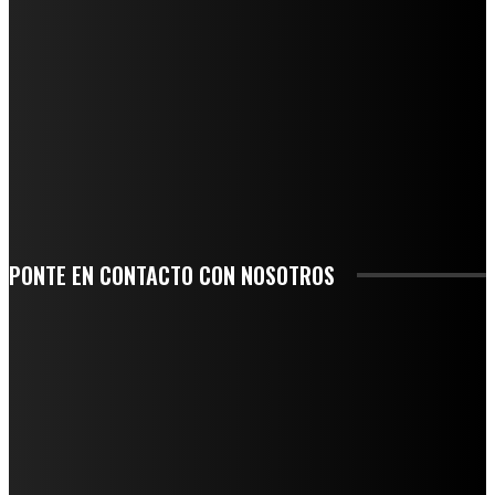
QUIEBRA EL INGENIO SAN PEDRO EN VERACRUZ; MILES DE PRODUCTORES Y
OBREROS QUEDAN A LA DERIVA
INICIAN TRABAJOS DE LIMPIEZA EN EL RÍO CHINO Y SUPERVISAN OBRAS DE
AGUA EN LA CUENCA DEL PAPALOAPAN
-COMUNIDAD Y GOBIERNO MUNICIPAL-
SE CORONA ISLA COMO EL GIGANTE PIÑERO DE MÉXICO; ENCABEZA VERACRUZ
LIDERAZGO NACIONAL
SAN MIGUEL SOYALTEPEC DESPIDE CON HONOR A CUATRO MUJERES QUE
CORRIERON POR EL ORGULLO DE SU PUEBLO
PONTE EN CONTACTO CON NOSOTROS