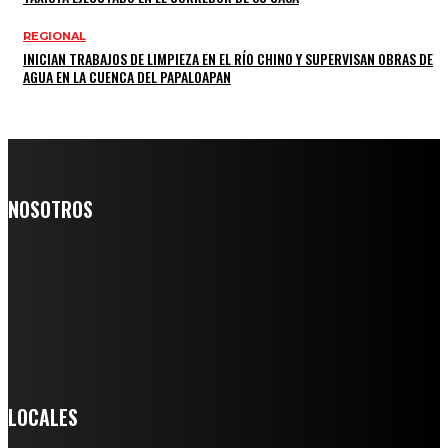
REGIONAL
INICIAN TRABAJOS DE LIMPIEZA EN EL RÍO CHINO Y SUPERVISAN OBRAS DE
AGUA EN LA CUENCA DEL PAPALOAPAN
NOSOTROS
Somos un medio digital de noticias y con un diario impreso que
llega a miles de personas día a día, nuestro objetivo es mantener
informado a todas aquellas personas que quieren estar enterados con
la información verídica y objetiva.
Crónica de Tierra Blanca
LOCALES