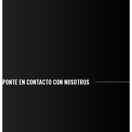
QUIEBRA EL INGENIO SAN PEDRO EN VERACRUZ; MILES DE PRODUCTORES Y
OBREROS QUEDAN A LA DERIVA
INICIAN TRABAJOS DE LIMPIEZA EN EL RÍO CHINO Y SUPERVISAN OBRAS DE
AGUA EN LA CUENCA DEL PAPALOAPAN
-COMUNIDAD Y GOBIERNO MUNICIPAL-
SE CORONA ISLA COMO EL GIGANTE PIÑERO DE MÉXICO; ENCABEZA VERACRUZ
LIDERAZGO NACIONAL
SAN MIGUEL SOYALTEPEC DESPIDE CON HONOR A CUATRO MUJERES QUE
CORRIERON POR EL ORGULLO DE SU PUEBLO
PONTE EN CONTACTO CON NOSOTROS