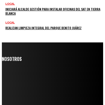
LOCAL
INICIARÁ ALCALDE GESTIÓN PARA INSTALAR OFICINAS DEL SAT EN TIERRA
BLANCA
LOCAL
REALIZAN LIMPIEZA INTEGRAL DEL PARQUE BENITO JUÁREZ
NOSOTROS
Somos un medio digital de noticias y con un diario impreso que
llega a miles de personas día a día, nuestro objetivo es mantener
informado a todas aquellas personas que quieren estar enterados con
la información verídica y objetiva.
Crónica de Tierra Blanca