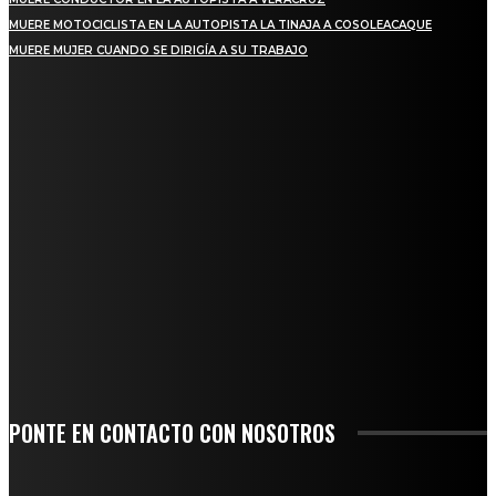
MUERE MOTOCICLISTA EN LA AUTOPISTA LA TINAJA A COSOLEACAQUE
MUERE MUJER CUANDO SE DIRIGÍA A SU TRABAJO
REGIONAL
QUIEBRA EL INGENIO SAN PEDRO EN VERACRUZ; MILES DE PRODUCTORES Y
OBREROS QUEDAN A LA DERIVA
INICIAN TRABAJOS DE LIMPIEZA EN EL RÍO CHINO Y SUPERVISAN OBRAS DE
AGUA EN LA CUENCA DEL PAPALOAPAN
-COMUNIDAD Y GOBIERNO MUNICIPAL-
SE CORONA ISLA COMO EL GIGANTE PIÑERO DE MÉXICO; ENCABEZA VERACRUZ
LIDERAZGO NACIONAL
SAN MIGUEL SOYALTEPEC DESPIDE CON HONOR A CUATRO MUJERES QUE
CORRIERON POR EL ORGULLO DE SU PUEBLO
PONTE EN CONTACTO CON NOSOTROS