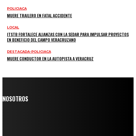
POLICIACA
MUERE TRAILERO EN FATAL ACCIDENTE
LOCAL
ITSTB FORTALECE ALIANZAS CON LA SEDAR PARA IMPULSAR PROYECTOS
EN BENEFICIO DEL CAMPO VERACRUZANO
DESTACADA-POLICIACA
MUERE CONDUCTOR EN LA AUTOPISTA A VERACRUZ
NOSOTROS
Somos un medio digital de noticias y con un diario impreso que
llega a miles de personas día a día, nuestro objetivo es mantener
informado a todas aquellas personas que quieren estar enterados con
la información verídica y objetiva.