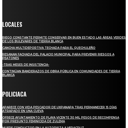
Crónica de Tierra Blanca
LOCALES
RIEGO CONSTANTE PERMITE CONSERVAR EN BUEN ESTADO LAS ÁREAS VERDES
DE LOS BULEVARES DE TIERRA BLANCA
CANCHA MULTIDEPORTIVA TECHADA PARA EL QUECHULEÑO
RESANAN FACHADA DEL PALACIO MUNICIPAL PARA PREVENIR RIESGOS A
PEATONES
-TRAS MESES DE INSISTENCIA-
CONTINÚAN BANDERAZOS DE OBRA PÚBLICA EN COMUNIDADES DE TIERRA
BLANCA
POLICIACA
APARECE CON VIDA PESCADOR DE UXPANAPA TRAS PERMANECER 15 DÍAS
ATRAPADO EN UNA CUEVA
OFRECE AYUNTAMIENTO DE PLAYA VICENTE 30 MIL PESOS DE RECOMPENSA
POR PRESUNTO FEMINICIDA DE ZULEMA
MUERE CONDUCTOR EN LA AUTOPISTA A VERACRUZ