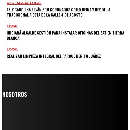
DESTACADA-LOCAL
EZLY CAROLINA E IVÁN SON CORONADOS COMO REINA Y REY DE LA
TRADICIONAL FIESTA DE LA CALLE 4 DE AGOSTO
LOCAL
INICIARÁ ALCALDE GESTIÓN PARA INSTALAR OFICINAS DEL SAT EN TIERRA
BLANCA
LOCAL
REALIZAN LIMPIEZA INTEGRAL DEL PARQUE BENITO JUÁREZ
NOSOTROS
Somos un medio digital de noticias y con un diario impreso que
llega a miles de personas día a día, nuestro objetivo es mantener
informado a todas aquellas personas que quieren estar enterados con
la información verídica y objetiva.