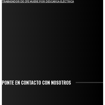
TRABAJADOR DE CFE MUERE POR DESCARGA ELÉCTRICA
REGIONAL
QUIEBRA EL INGENIO SAN PEDRO EN VERACRUZ; MILES DE PRODUCTORES Y
OBREROS QUEDAN A LA DERIVA
INICIAN TRABAJOS DE LIMPIEZA EN EL RÍO CHINO Y SUPERVISAN OBRAS DE
AGUA EN LA CUENCA DEL PAPALOAPAN
-COMUNIDAD Y GOBIERNO MUNICIPAL-
SE CORONA ISLA COMO EL GIGANTE PIÑERO DE MÉXICO; ENCABEZA VERACRUZ
LIDERAZGO NACIONAL
SAN MIGUEL SOYALTEPEC DESPIDE CON HONOR A CUATRO MUJERES QUE
CORRIERON POR EL ORGULLO DE SU PUEBLO
PONTE EN CONTACTO CON NOSOTROS