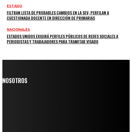
ESTADO
FILTRAN LISTA DE PROBABLES CAMBIOS EN LA SEV; PERFILAN A
CUESTIONADA DOCENTE EN DIRECCIÓN DE PRIMARIAS
NACIONALES
ESTADOS UNIDOS EXIGIRÁ PERFILES PÚBLICOS DE REDES SOCIALES A
PERIODISTAS Y TRABAJADORES PARA TRAMITAR VISADO
NOSOTROS
Somos un medio digital de noticias y con un diario impreso que
llega a miles de personas día a día, nuestro objetivo es mantener
informado a todas aquellas personas que quieren estar enterados con
la información verídica y objetiva.
Crónica de Tierra Blanca