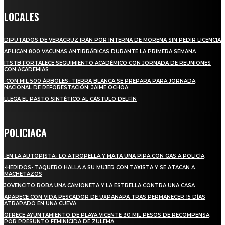
LOCALES
DIPUTADOS DE VERACRUZ IRÁN POR INTERNA DE MORENA SIN PEDIR LICENCIA
APLICAN 800 VACUNAS ANTIRRÁBICAS DURANTE LA PRIMERA SEMANA
ITSTB FORTALECE SEGUIMIENTO ACADÉMICO CON JORNADA DE REUNIONES
CON ACADEMIAS
-CON MIL 500 ÁRBOLES- TIERRA BLANCA SE PREPARA PARA JORNADA
NACIONAL DE REFORESTACIÓN: JAIME OCHOA
LLEGA EL PASTO SINTÉTICO AL CÁSTULO DELFÍN
POLICIACA
-EN LA AUTOPISTA- LO ATROPELLA Y MATA UNA PIPA CON GAS A POLICÍA
-HERIDOS- TAQUERO HALLA A SU MUJER CON TAXISTA Y SE ATACAN A
MACHETAZOS
JOVENCITO ROBA UNA CAMIONETA Y LA ESTRELLA CONTRA UNA CASA
APARECE CON VIDA PESCADOR DE UXPANAPA TRAS PERMANECER 15 DÍAS
ATRAPADO EN UNA CUEVA
OFRECE AYUNTAMIENTO DE PLAYA VICENTE 30 MIL PESOS DE RECOMPENSA
POR PRESUNTO FEMINICIDA DE ZULEMA