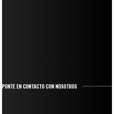
REGIONAL
NUEVA BUENA VISTA AVANZA CON LA PAVIMENTACIÓN DE UNA DE SUS
PRINCIPALES CALLES
QUIEBRA EL INGENIO SAN PEDRO EN VERACRUZ; MILES DE PRODUCTORES Y
OBREROS QUEDAN A LA DERIVA
INICIAN TRABAJOS DE LIMPIEZA EN EL RÍO CHINO Y SUPERVISAN OBRAS DE
AGUA EN LA CUENCA DEL PAPALOAPAN
-COMUNIDAD Y GOBIERNO MUNICIPAL-
SE CORONA ISLA COMO EL GIGANTE PIÑERO DE MÉXICO; ENCABEZA VERACRUZ
LIDERAZGO NACIONAL
PONTE EN CONTACTO CON NOSOTROS