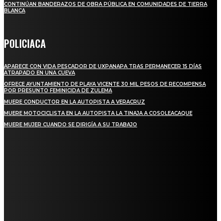
CONTINÚAN BANDERAZOS DE OBRA PÚBLICA EN COMUNIDADES DE TIERRA
BLANCA
POLICIACA
APARECE CON VIDA PESCADOR DE UXPANAPA TRAS PERMANECER 15 DÍAS
ATRAPADO EN UNA CUEVA
OFRECE AYUNTAMIENTO DE PLAYA VICENTE 30 MIL PESOS DE RECOMPENSA
POR PRESUNTO FEMINICIDA DE ZULEMA
MUERE CONDUCTOR EN LA AUTOPISTA A VERACRUZ
MUERE MOTOCICLISTA EN LA AUTOPISTA LA TINAJA A COSOLEACAQUE
MUERE MUJER CUANDO SE DIRIGÍA A SU TRABAJO
REGIONAL
QUIEBRA EL INGENIO SAN PEDRO EN VERACRUZ; MILES DE PRODUCTORES Y
OBREROS QUEDAN A LA DERIVA
INICIAN TRABAJOS DE LIMPIEZA EN EL RÍO CHINO Y SUPERVISAN OBRAS DE
AGUA EN LA CUENCA DEL PAPALOAPAN
-COMUNIDAD Y GOBIERNO MUNICIPAL-