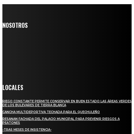
NOSOTROS
Somos un medio digital de noticias y con un diario impreso que
llega a miles de personas día a día, nuestro objetivo es mantener
informado a todas aquellas personas que quieren estar enterados con
la información verídica y objetiva.
Crónica de Tierra Blanca
LOCALES
RIEGO CONSTANTE PERMITE CONSERVAR EN BUEN ESTADO LAS ÁREAS VERDES
DE LOS BULEVARES DE TIERRA BLANCA
CANCHA MULTIDEPORTIVA TECHADA PARA EL QUECHULEÑO
RESANAN FACHADA DEL PALACIO MUNICIPAL PARA PREVENIR RIESGOS A
PEATONES
-TRAS MESES DE INSISTENCIA-