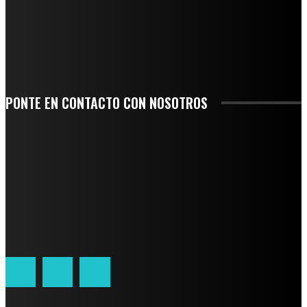
SE CORONA ISLA COMO EL GIGANTE PIÑERO DE MÉXICO; ENCABEZA VERACRUZ
LIDERAZGO NACIONAL
SAN MIGUEL SOYALTEPEC DESPIDE CON HONOR A CUATRO MUJERES QUE
CORRIERON POR EL ORGULLO DE SU PUEBLO
PONTE EN CONTACTO CON NOSOTROS