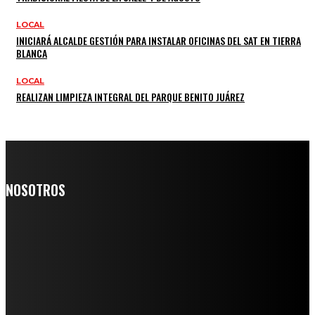
LOCAL
INICIARÁ ALCALDE GESTIÓN PARA INSTALAR OFICINAS DEL SAT EN TIERRA
BLANCA
LOCAL
REALIZAN LIMPIEZA INTEGRAL DEL PARQUE BENITO JUÁREZ
NOSOTROS
Somos un medio digital de noticias y con un diario impreso que
llega a miles de personas día a día, nuestro objetivo es mantener
informado a todas aquellas personas que quieren estar enterados con
la información verídica y objetiva.
Crónica de Tierra Blanca