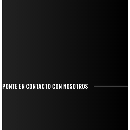
REGIONAL
QUIEBRA EL INGENIO SAN PEDRO EN VERACRUZ; MILES DE PRODUCTORES Y
OBREROS QUEDAN A LA DERIVA
INICIAN TRABAJOS DE LIMPIEZA EN EL RÍO CHINO Y SUPERVISAN OBRAS DE
AGUA EN LA CUENCA DEL PAPALOAPAN
-COMUNIDAD Y GOBIERNO MUNICIPAL-
SE CORONA ISLA COMO EL GIGANTE PIÑERO DE MÉXICO; ENCABEZA VERACRUZ
LIDERAZGO NACIONAL
SAN MIGUEL SOYALTEPEC DESPIDE CON HONOR A CUATRO MUJERES QUE
CORRIERON POR EL ORGULLO DE SU PUEBLO
PONTE EN CONTACTO CON NOSOTROS