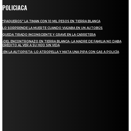
POLICIACA
“PAQUEROS” LA TIMAN CON 10 MIL PESOS EN TIERRA BLANCA
LO SORPRENDE LA MUERTE CUANDO VIAJABA EN UN AUTOBÚS
QUEDA TIRADO INCONSCIENTE Y GRAVE EN LA CARRETERA
-DEL ENCONTRONAZO EN TIERRA BLANCA- LA MADRE DE FAMILIA NO DABA
CRÉDITO AL VER A SU HIJO SIN VIDA
-EN LA AUTOPISTA- LO ATROPELLA Y MATA UNA PIPA CON GAS A POLICÍA
REGIONAL
ALCALDESA MARYJOSE GAMBOA TORALES PRESENTA 17 NUEVOS MÓDULOS
COMERCIALES
NUEVA BUENA VISTA AVANZA CON LA PAVIMENTACIÓN DE UNA DE SUS
PRINCIPALES CALLES
QUIEBRA EL INGENIO SAN PEDRO EN VERACRUZ; MILES DE PRODUCTORES Y
OBREROS QUEDAN A LA DERIVA
INICIAN TRABAJOS DE LIMPIEZA EN EL RÍO CHINO Y SUPERVISAN OBRAS DE
AGUA EN LA CUENCA DEL PAPALOAPAN
-COMUNIDAD Y GOBIERNO MUNICIPAL-