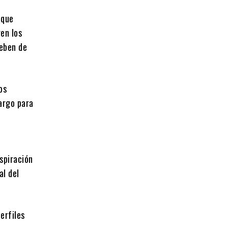
 que
en los
deben de
os
cargo para
spiración
al del
erfiles