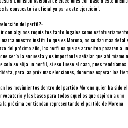
uestra Comisión Nacional de elecciones con base a este mismo
 la convocatoria oficial ya para este ejercicio”.
elección del perfil?-
ir con algunos requisitos tanto legales como estatuariamente
e marca nuestro instituto que es Morena, no se dan mas detalle
rzo del próximo año, los perfiles que se acrediten pasaran a u
 que sería la encuesta y es importante señalar que ahí mismo 
 solo se elija un perfil, si ese fuese el caso, pues tendríamos
didata, para las próximas elecciones, debemos esperar los tie
ian los movimientos dentro del partido Morena quien ha sido el
nvocatoria y las bases para todos aquellos que aspiran a una
a la próxima contiendan representando el partido de Morena.