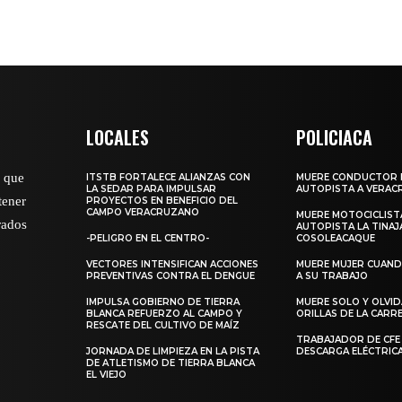
LOCALES
POLICIACA
o que
ITSTB FORTALECE ALIANZAS CON
MUERE CONDUCTOR 
LA SEDAR PARA IMPULSAR
AUTOPISTA A VERAC
tener
PROYECTOS EN BENEFICIO DEL
CAMPO VERACRUZANO
MUERE MOTOCICLISTA
rados
AUTOPISTA LA TINAJ
-PELIGRO EN EL CENTRO-
COSOLEACAQUE
VECTORES INTENSIFICAN ACCIONES
MUERE MUJER CUANDO
PREVENTIVAS CONTRA EL DENGUE
A SU TRABAJO
IMPULSA GOBIERNO DE TIERRA
MUERE SOLO Y OLVI
BLANCA REFUERZO AL CAMPO Y
ORILLAS DE LA CAR
RESCATE DEL CULTIVO DE MAÍZ
TRABAJADOR DE CFE
JORNADA DE LIMPIEZA EN LA PISTA
DESCARGA ELÉCTRIC
DE ATLETISMO DE TIERRA BLANCA
EL VIEJO