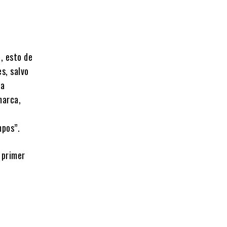
, esto de
s, salvo
na
marca,
mpos”.
 primer