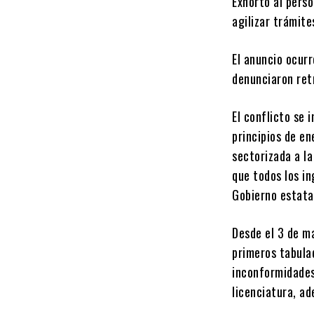
Exhortó al pers
agilizar trámite
El anuncio ocur
denunciaron retr
El conflicto se 
principios de en
sectorizada a la
que todos los in
Gobierno estata
Desde el 3 de ma
primeros tabulad
inconformidades
licenciatura, ad