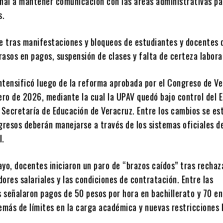
onal a mantener comunicación con las áreas administrativas pa
s.
re tras manifestaciones y bloqueos de estudiantes y docentes 
asos en pagos, suspensión de clases y falta de certeza labora
intensificó luego de la reforma aprobada por el Congreso de V
ero de 2026, mediante la cual la UPAV quedó bajo control del 
 Secretaría de Educación de Veracruz. Entre los cambios se es
gresos deberán manejarse a través de los sistemas oficiales d
l.
yo, docentes iniciaron un paro de “brazos caídos” tras rechaz
ores salariales y las condiciones de contratación. Entre las
 señalaron pagos de 50 pesos por hora en bachillerato y 70 en
emás de límites en la carga académica y nuevas restricciones 