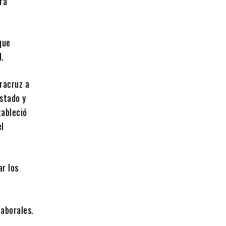
ra
que
l.
eracruz a
Estado y
tableció
el
ar los
laborales.