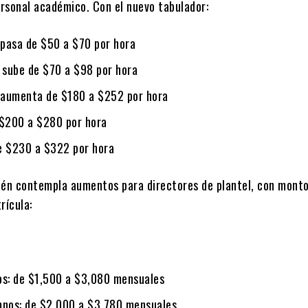
ersonal académico. Con el nuevo tabulador:
 pasa de $50 a
$70 por hora
: sube de $70 a
$98 por hora
: aumenta de $180 a
$252 por hora
 $200 a
$280 por hora
de $230 a
$322 por hora
ién contempla aumentos para directores de plantel, con monto
rícula:
os: de $1,500 a
$3,080 mensuales
mnos: de $2,000 a
$3,780 mensuales