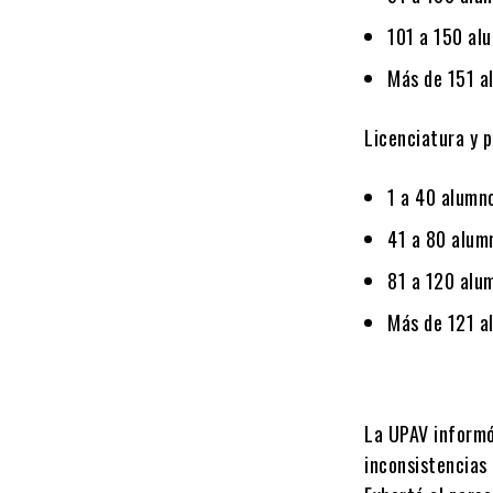
101 a 150 al
Más de 151 a
Licenciatura y 
1 a 40 alumn
41 a 80 alum
81 a 120 alu
Más de 121 a
La UPAV informó
inconsistencias