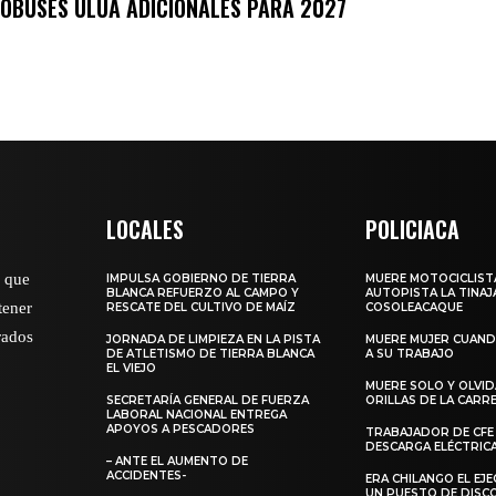
OBUSES ULÚA ADICIONALES PARA 2027
LOCALES
POLICIACA
o que
IMPULSA GOBIERNO DE TIERRA
MUERE MOTOCICLISTA
BLANCA REFUERZO AL CAMPO Y
AUTOPISTA LA TINAJ
tener
RESCATE DEL CULTIVO DE MAÍZ
COSOLEACAQUE
rados
JORNADA DE LIMPIEZA EN LA PISTA
MUERE MUJER CUANDO
DE ATLETISMO DE TIERRA BLANCA
A SU TRABAJO
EL VIEJO
MUERE SOLO Y OLVI
SECRETARÍA GENERAL DE FUERZA
ORILLAS DE LA CAR
LABORAL NACIONAL ENTREGA
APOYOS A PESCADORES
TRABAJADOR DE CFE
DESCARGA ELÉCTRIC
– ANTE EL AUMENTO DE
ACCIDENTES-
ERA CHILANGO EL EJ
UN PUESTO DE DISC