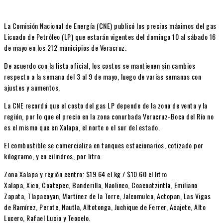
La Comisión Nacional de Energía (CNE) publicó los precios máximos del gas
Licuado de Petróleo (LP) que estarán vigentes del domingo 10 al sábado 16
de mayo en los 212 municipios de Veracruz.
De acuerdo con la lista oficial, los costos se mantienen sin cambios
respecto a la semana del 3 al 9 de mayo, luego de varias semanas con
ajustes y aumentos.
La CNE recordó que el costo del gas LP depende de la zona de venta y la
región, por lo que el precio en la zona conurbada Veracruz-Boca del Río no
es el mismo que en Xalapa, el norte o el sur del estado.
El combustible se comercializa en tanques estacionarios, cotizado por
kilogramo, y en cilindros, por litro.
Zona Xalapa y región centro: $19.64 el kg / $10.60 el litro
Xalapa, Xico, Coatepec, Banderilla, Naolinco, Coacoatzintla, Emiliano
Zapata, Tlapacoyan, Martínez de la Torre, Jalcomulco, Actopan, Las Vigas
de Ramírez, Perote, Nautla, Altotonga, Juchique de Ferrer, Acajete, Alto
Lucero, Rafael Lucio y Teocelo.