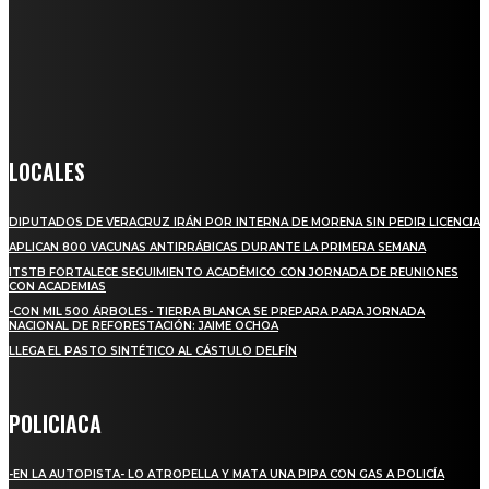
Somos un medio digital de noticias y con un diario impreso que
llega a miles de personas día a día, nuestro objetivo es mantener
informado a todas aquellas personas que quieren estar enterados con
la información verídica y objetiva.
Crónica de Tierra Blanca
LOCALES
DIPUTADOS DE VERACRUZ IRÁN POR INTERNA DE MORENA SIN PEDIR LICENCIA
APLICAN 800 VACUNAS ANTIRRÁBICAS DURANTE LA PRIMERA SEMANA
ITSTB FORTALECE SEGUIMIENTO ACADÉMICO CON JORNADA DE REUNIONES
CON ACADEMIAS
-CON MIL 500 ÁRBOLES- TIERRA BLANCA SE PREPARA PARA JORNADA
NACIONAL DE REFORESTACIÓN: JAIME OCHOA
LLEGA EL PASTO SINTÉTICO AL CÁSTULO DELFÍN
POLICIACA
-EN LA AUTOPISTA- LO ATROPELLA Y MATA UNA PIPA CON GAS A POLICÍA