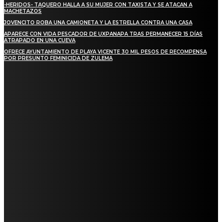
-HERIDOS- TAQUERO HALLA A SU MUJER CON TAXISTA Y SE ATACAN A
MACHETAZOS
JOVENCITO ROBA UNA CAMIONETA Y LA ESTRELLA CONTRA UNA CASA
APARECE CON VIDA PESCADOR DE UXPANAPA TRAS PERMANECER 15 DÍAS
ATRAPADO EN UNA CUEVA
OFRECE AYUNTAMIENTO DE PLAYA VICENTE 30 MIL PESOS DE RECOMPENSA
POR PRESUNTO FEMINICIDA DE ZULEMA
REGIONAL
NUEVA BUENA VISTA AVANZA CON LA PAVIMENTACIÓN DE UNA DE SUS
PRINCIPALES CALLES
QUIEBRA EL INGENIO SAN PEDRO EN VERACRUZ; MILES DE PRODUCTORES Y
OBREROS QUEDAN A LA DERIVA
INICIAN TRABAJOS DE LIMPIEZA EN EL RÍO CHINO Y SUPERVISAN OBRAS DE
AGUA EN LA CUENCA DEL PAPALOAPAN
-COMUNIDAD Y GOBIERNO MUNICIPAL-
SE CORONA ISLA COMO EL GIGANTE PIÑERO DE MÉXICO; ENCABEZA VERACRUZ
LIDERAZGO NACIONAL