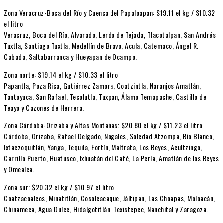
Zona Veracruz-Boca del Río y Cuenca del Papaloapan: $19.11 el kg / $10.32
el litro
Veracruz, Boca del Río, Alvarado, Lerdo de Tejada, Tlacotalpan, San Andrés
Tuxtla, Santiago Tuxtla, Medellín de Bravo, Acula, Catemaco, Ángel R.
Cabada, Saltabarranca y Hueyapan de Ocampo.
Zona norte: $19.14 el kg / $10.33 el litro
Papantla, Poza Rica, Gutiérrez Zamora, Coatzintla, Naranjos Amatlán,
Tantoyuca, San Rafael, Tecolutla, Tuxpan, Álamo Temapache, Castillo de
Teayo y Cazones de Herrera.
Zona Córdoba-Orizaba y Altas Montañas: $20.80 el kg / $11.23 el litro
Córdoba, Orizaba, Rafael Delgado, Nogales, Soledad Atzompa, Río Blanco,
Ixtaczoquitlán, Yanga, Tequila, Fortín, Maltrata, Los Reyes, Acultzingo,
Carrillo Puerto, Huatusco, Ixhuatán del Café, La Perla, Amatlán de los Reyes
y Omealca.
Zona sur: $20.32 el kg / $10.97 el litro
Coatzacoalcos, Minatitlán, Cosoleacaque, Jáltipan, Las Choapas, Moloacán,
Chinameca, Agua Dulce, Hidalgotitlán, Texistepec, Nanchital y Zaragoza.