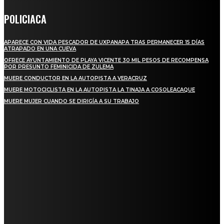
POLICIACA
APARECE CON VIDA PESCADOR DE UXPANAPA TRAS PERMANECER 15 DÍAS
ATRAPADO EN UNA CUEVA
OFRECE AYUNTAMIENTO DE PLAYA VICENTE 30 MIL PESOS DE RECOMPENSA
POR PRESUNTO FEMINICIDA DE ZULEMA
MUERE CONDUCTOR EN LA AUTOPISTA A VERACRUZ
MUERE MOTOCICLISTA EN LA AUTOPISTA LA TINAJA A COSOLEACAQUE
MUERE MUJER CUANDO SE DIRIGÍA A SU TRABAJO
REGIONAL
QUIEBRA EL INGENIO SAN PEDRO EN VERACRUZ; MILES DE PRODUCTORES Y
OBREROS QUEDAN A LA DERIVA
INICIAN TRABAJOS DE LIMPIEZA EN EL RÍO CHINO Y SUPERVISAN OBRAS DE
AGUA EN LA CUENCA DEL PAPALOAPAN
-COMUNIDAD Y GOBIERNO MUNICIPAL-
SE CORONA ISLA COMO EL GIGANTE PIÑERO DE MÉXICO; ENCABEZA VERACRUZ
LIDERAZGO NACIONAL
SAN MIGUEL SOYALTEPEC DESPIDE CON HONOR A CUATRO MUJERES QUE