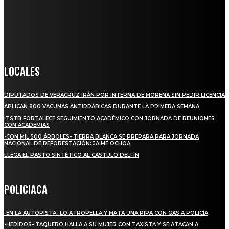
llega a miles de personas día a día, nuestro objetivo es mantener
informado a todas aquellas personas que quieren estar enterados con
la información verídica y objetiva.
Crónica de Tierra Blanca
LOCALES
DIPUTADOS DE VERACRUZ IRÁN POR INTERNA DE MORENA SIN PEDIR LICENCIA
APLICAN 800 VACUNAS ANTIRRÁBICAS DURANTE LA PRIMERA SEMANA
ITSTB FORTALECE SEGUIMIENTO ACADÉMICO CON JORNADA DE REUNIONES
CON ACADEMIAS
-CON MIL 500 ÁRBOLES- TIERRA BLANCA SE PREPARA PARA JORNADA
NACIONAL DE REFORESTACIÓN: JAIME OCHOA
LLEGA EL PASTO SINTÉTICO AL CÁSTULO DELFÍN
POLICIACA
-EN LA AUTOPISTA- LO ATROPELLA Y MATA UNA PIPA CON GAS A POLICÍA
-HERIDOS- TAQUERO HALLA A SU MUJER CON TAXISTA Y SE ATACAN A