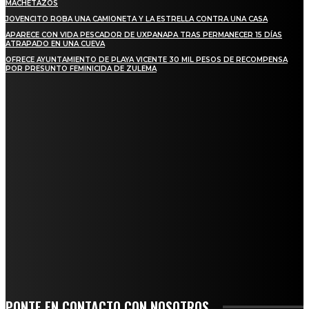
MACHETAZOS
JOVENCITO ROBA UNA CAMIONETA Y LA ESTRELLA CONTRA UNA CASA
APARECE CON VIDA PESCADOR DE UXPANAPA TRAS PERMANECER 15 DÍAS
ATRAPADO EN UNA CUEVA
OFRECE AYUNTAMIENTO DE PLAYA VICENTE 30 MIL PESOS DE RECOMPENSA
POR PRESUNTO FEMINICIDA DE ZULEMA
REGIONAL
NUEVA BUENA VISTA AVANZA CON LA PAVIMENTACIÓN DE UNA DE SUS
PRINCIPALES CALLES
QUIEBRA EL INGENIO SAN PEDRO EN VERACRUZ; MILES DE PRODUCTORES Y
OBREROS QUEDAN A LA DERIVA
INICIAN TRABAJOS DE LIMPIEZA EN EL RÍO CHINO Y SUPERVISAN OBRAS DE
AGUA EN LA CUENCA DEL PAPALOAPAN
-COMUNIDAD Y GOBIERNO MUNICIPAL-
SE CORONA ISLA COMO EL GIGANTE PIÑERO DE MÉXICO; ENCABEZA VERACRUZ
LIDERAZGO NACIONAL
PONTE EN CONTACTO CON NOSOTROS