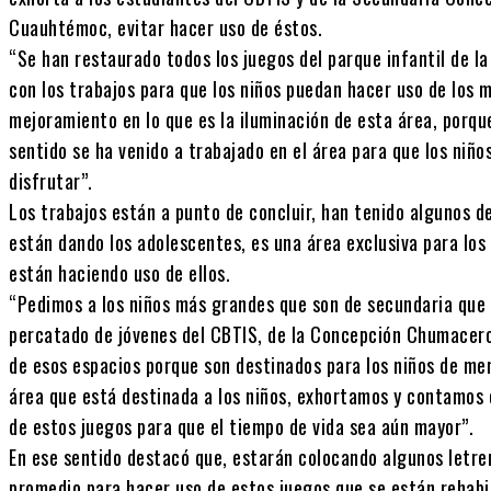
Cuauhtémoc, evitar hacer uso de éstos.
“Se han restaurado todos los juegos del parque infantil de l
con los trabajos para que los niños puedan hacer uso de los 
mejoramiento en lo que es la iluminación de esta área, porqu
sentido se ha venido a trabajado en el área para que los niñ
disfrutar”.
Los trabajos están a punto de concluir, han tenido algunos de
están dando los adolescentes, es una área exclusiva para los
están haciendo uso de ellos.
“Pedimos a los niños más grandes que son de secundaria que 
percatado de jóvenes del CBTIS, de la Concepción Chumacero
de esos espacios porque son destinados para los niños de me
área que está destinada a los niños, exhortamos y contamos c
de estos juegos para que el tiempo de vida sea aún mayor”.
En ese sentido destacó que, estarán colocando algunos letrer
promedio para hacer uso de estos juegos que se están rehabi