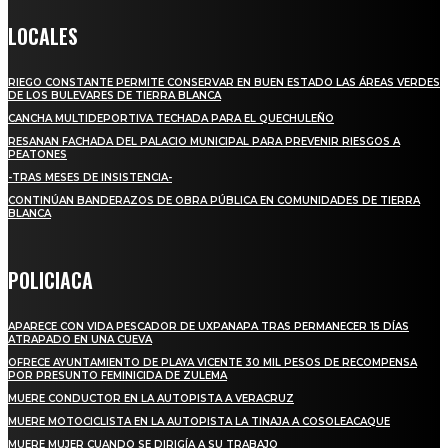
LOCALES
RIEGO CONSTANTE PERMITE CONSERVAR EN BUEN ESTADO LAS ÁREAS VERDES
DE LOS BULEVARES DE TIERRA BLANCA
CANCHA MULTIDEPORTIVA TECHADA PARA EL QUECHULEÑO
RESANAN FACHADA DEL PALACIO MUNICIPAL PARA PREVENIR RIESGOS A
PEATONES
-TRAS MESES DE INSISTENCIA-
CONTINÚAN BANDERAZOS DE OBRA PÚBLICA EN COMUNIDADES DE TIERRA
BLANCA
POLICIACA
APARECE CON VIDA PESCADOR DE UXPANAPA TRAS PERMANECER 15 DÍAS
ATRAPADO EN UNA CUEVA
OFRECE AYUNTAMIENTO DE PLAYA VICENTE 30 MIL PESOS DE RECOMPENSA
POR PRESUNTO FEMINICIDA DE ZULEMA
MUERE CONDUCTOR EN LA AUTOPISTA A VERACRUZ
MUERE MOTOCICLISTA EN LA AUTOPISTA LA TINAJA A COSOLEACAQUE
MUERE MUJER CUANDO SE DIRIGÍA A SU TRABAJO