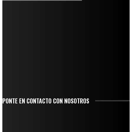
REGIONAL
QUIEBRA EL INGENIO SAN PEDRO EN VERACRUZ; MILES DE PRODUCTORES Y
OBREROS QUEDAN A LA DERIVA
INICIAN TRABAJOS DE LIMPIEZA EN EL RÍO CHINO Y SUPERVISAN OBRAS DE
AGUA EN LA CUENCA DEL PAPALOAPAN
-COMUNIDAD Y GOBIERNO MUNICIPAL-
SE CORONA ISLA COMO EL GIGANTE PIÑERO DE MÉXICO; ENCABEZA VERACRUZ
LIDERAZGO NACIONAL
SAN MIGUEL SOYALTEPEC DESPIDE CON HONOR A CUATRO MUJERES QUE
CORRIERON POR EL ORGULLO DE SU PUEBLO
PONTE EN CONTACTO CON NOSOTROS