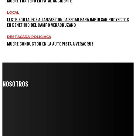
MUERE TRAILERO EN FATAL ACCIDENTE
LOCAL
ITSTB FORTALECE ALIANZAS CON LA SEDAR PARA IMPULSAR PROYECTOS
EN BENEFICIO DEL CAMPO VERACRUZANO
DESTACADA-POLICIACA
MUERE CONDUCTOR EN LA AUTOPISTA A VERACRUZ
NOSOTROS
Somos un medio digital de noticias y con un diario impreso que
llega a miles de personas día a día, nuestro objetivo es mantener
informado a todas aquellas personas que quieren estar enterados con
la información verídica y objetiva.
Crónica de Tierra Blanca