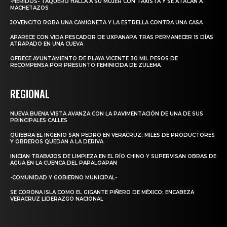
-HERIDOS- TAQUERO HALLA A SU MUJER CON TAXISTA Y SE ATACAN A
MACHETAZOS
JOVENCITO ROBA UNA CAMIONETA Y LA ESTRELLA CONTRA UNA CASA
APARECE CON VIDA PESCADOR DE UXPANAPA TRAS PERMANECER 15 DÍAS
ATRAPADO EN UNA CUEVA
OFRECE AYUNTAMIENTO DE PLAYA VICENTE 30 MIL PESOS DE
RECOMPENSA POR PRESUNTO FEMINICIDA DE ZULEMA
REGIONAL
NUEVA BUENA VISTA AVANZA CON LA PAVIMENTACIÓN DE UNA DE SUS
PRINCIPALES CALLES
QUIEBRA EL INGENIO SAN PEDRO EN VERACRUZ; MILES DE PRODUCTORES
Y OBREROS QUEDAN A LA DERIVA
INICIAN TRABAJOS DE LIMPIEZA EN EL RÍO CHINO Y SUPERVISAN OBRAS DE
AGUA EN LA CUENCA DEL PAPALOAPAN
-COMUNIDAD Y GOBIERNO MUNICIPAL-
SE CORONA ISLA COMO EL GIGANTE PIÑERO DE MÉXICO; ENCABEZA
VERACRUZ LIDERAZGO NACIONAL