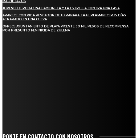
MACHETAZOS
JOVENCITO ROBA UNA CAMIONETA Y LA ESTRELLA CONTRA UNA CASA
APARECE CON VIDA PESCADOR DE UXPANAPA TRAS PERMANECER 15 DÍAS
ATRAPADO EN UNA CUEVA
OFRECE AYUNTAMIENTO DE PLAYA VICENTE 30 MIL PESOS DE RECOMPENSA
POR PRESUNTO FEMINICIDA DE ZULEMA
REGIONAL
NUEVA BUENA VISTA AVANZA CON LA PAVIMENTACIÓN DE UNA DE SUS
PRINCIPALES CALLES
QUIEBRA EL INGENIO SAN PEDRO EN VERACRUZ; MILES DE PRODUCTORES Y
OBREROS QUEDAN A LA DERIVA
INICIAN TRABAJOS DE LIMPIEZA EN EL RÍO CHINO Y SUPERVISAN OBRAS DE
AGUA EN LA CUENCA DEL PAPALOAPAN
-COMUNIDAD Y GOBIERNO MUNICIPAL-
SE CORONA ISLA COMO EL GIGANTE PIÑERO DE MÉXICO; ENCABEZA VERACRUZ
LIDERAZGO NACIONAL
PONTE EN CONTACTO CON NOSOTROS