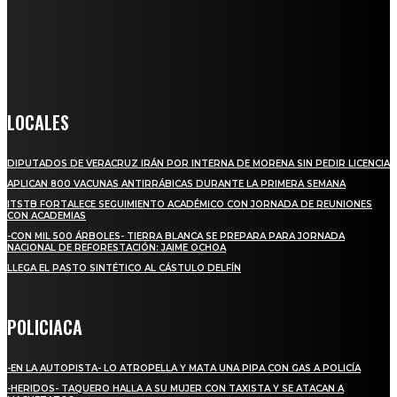
llega a miles de personas día a día, nuestro objetivo es mantener
informado a todas aquellas personas que quieren estar enterados con
la información verídica y objetiva.
Crónica de Tierra Blanca
LOCALES
DIPUTADOS DE VERACRUZ IRÁN POR INTERNA DE MORENA SIN PEDIR LICENCIA
APLICAN 800 VACUNAS ANTIRRÁBICAS DURANTE LA PRIMERA SEMANA
ITSTB FORTALECE SEGUIMIENTO ACADÉMICO CON JORNADA DE REUNIONES
CON ACADEMIAS
-CON MIL 500 ÁRBOLES- TIERRA BLANCA SE PREPARA PARA JORNADA
NACIONAL DE REFORESTACIÓN: JAIME OCHOA
LLEGA EL PASTO SINTÉTICO AL CÁSTULO DELFÍN
POLICIACA
-EN LA AUTOPISTA- LO ATROPELLA Y MATA UNA PIPA CON GAS A POLICÍA
-HERIDOS- TAQUERO HALLA A SU MUJER CON TAXISTA Y SE ATACAN A