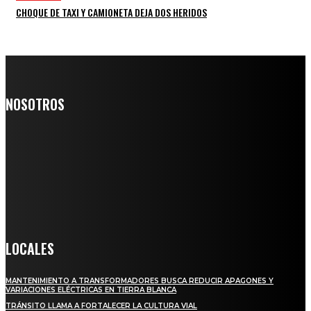
CHOQUE DE TAXI Y CAMIONETA DEJA DOS HERIDOS
NOSOTROS
Somos un medio digital de noticias y con un diario impreso que
llega a miles de personas día a día, nuestro objetivo es mantener
informado a todas aquellas personas que quieren estar enterados con
la información verídica y objetiva.
Crónica de Tierra Blanca
LOCALES
MANTENIMIENTO A TRANSFORMADORES BUSCA REDUCIR APAGONES Y
VARIACIONES ELÉCTRICAS EN TIERRA BLANCA
TRÁNSITO LLAMA A FORTALECER LA CULTURA VIAL