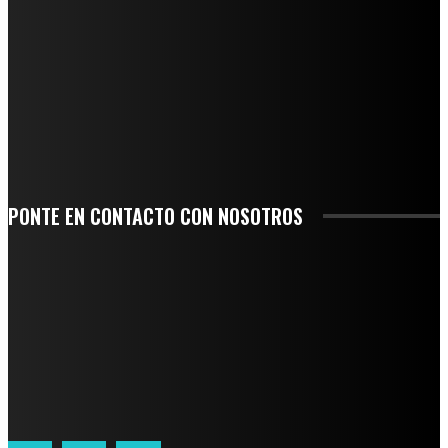
INICIAN TRABAJOS DE LIMPIEZA EN EL RÍO CHINO Y SUPERVISAN OBRAS DE
AGUA EN LA CUENCA DEL PAPALOAPAN
-COMUNIDAD Y GOBIERNO MUNICIPAL-
SE CORONA ISLA COMO EL GIGANTE PIÑERO DE MÉXICO; ENCABEZA VERACRUZ
LIDERAZGO NACIONAL
SAN MIGUEL SOYALTEPEC DESPIDE CON HONOR A CUATRO MUJERES QUE
CORRIERON POR EL ORGULLO DE SU PUEBLO
PONTE EN CONTACTO CON NOSOTROS