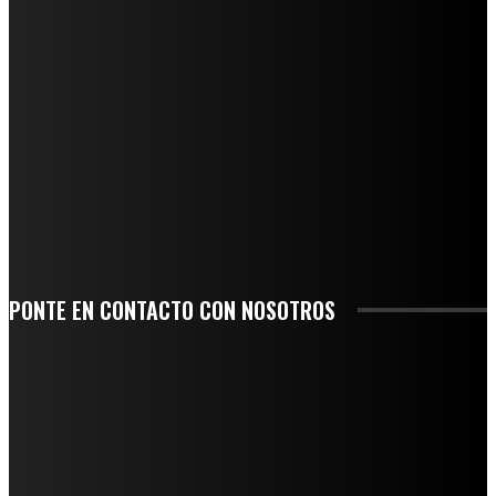
REGIONAL
QUIEBRA EL INGENIO SAN PEDRO EN VERACRUZ; MILES DE PRODUCTORES Y
OBREROS QUEDAN A LA DERIVA
INICIAN TRABAJOS DE LIMPIEZA EN EL RÍO CHINO Y SUPERVISAN OBRAS DE
AGUA EN LA CUENCA DEL PAPALOAPAN
-COMUNIDAD Y GOBIERNO MUNICIPAL-
SE CORONA ISLA COMO EL GIGANTE PIÑERO DE MÉXICO; ENCABEZA VERACRUZ
LIDERAZGO NACIONAL
SAN MIGUEL SOYALTEPEC DESPIDE CON HONOR A CUATRO MUJERES QUE
CORRIERON POR EL ORGULLO DE SU PUEBLO
PONTE EN CONTACTO CON NOSOTROS