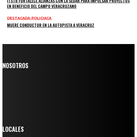
ITSTB FORTALECE ALIANZAS CON LA SEDAR PARA IMPULSAR PROYECTOS
EN BENEFICIO DEL CAMPO VERACRUZANO
DESTACADA-POLICIACA
MUERE CONDUCTOR EN LA AUTOPISTA A VERACRUZ
NOSOTROS
Somos un medio digital de noticias y con un diario impreso que
llega a miles de personas día a día, nuestro objetivo es mantener
informado a todas aquellas personas que quieren estar enterados con
la información verídica y objetiva.
Crónica de Tierra Blanca
LOCALES