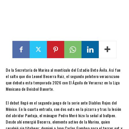
De la Secretaría de Marina al montículo del Estadio Beto Ávila. Así fue
el salto que dio Leonel Becerra Ruiz, el segundo pelotero veracruzano
que debuta esta temporada 2026 con El Águila de Veracruz en la Liga
Mexicana de Beisbol Banorte.
El debut llegó en el segundo juego de la serie ante Diablos Rojos del
México. En la cuarta entrada, con dos outs en la pizarra y tras la lesión
del abridor Pantoja, el mánager Pedro Meré hizo la señal al bullpen.
Desde ahí emergió Becerra, elemento activo de la Marina, quien
resolvió sin titubeos: dominó a Juan Carlos Gamboa para el tercer out y