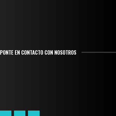
INICIAN TRABAJOS DE LIMPIEZA EN EL RÍO CHINO Y SUPERVISAN OBRAS DE AGUA
EN LA CUENCA DEL PAPALOAPAN
-COMUNIDAD Y GOBIERNO MUNICIPAL-
SE CORONA ISLA COMO EL GIGANTE PIÑERO DE MÉXICO; ENCABEZA VERACRUZ
LIDERAZGO NACIONAL
SAN MIGUEL SOYALTEPEC DESPIDE CON HONOR A CUATRO MUJERES QUE
CORRIERON POR EL ORGULLO DE SU PUEBLO
PONTE EN CONTACTO CON NOSOTROS