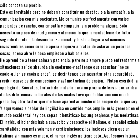
sólo conocen su pueblo.
Esto es inevitable pero no debería constituir un obstáculo a la empatía, a la
comunicación con mis pacientes. Me comunico perfectamente con varios
pacientes de rancho, con empatía y simpatía, sin problema alguno. Sólo
necesito un poco de inteligencia y atención-lo que lamentablemente falta
seguido debido a la desconfianza inicial…y hasta a llegar a situaciones
insostenibles como cuando apena empiezo a tratar de aclarar un poco las
cosas, apena abro la boca empiezan a hablar ellos…
He aprendido a tener calma y paciencia, pero no siempre puedo enfrentarme a
situaciones así de absurda sin enojarme-y así tengo que escuchar “no se
enoje-quien se enoja pierde”, es decir tengo que aguantar otra absurdidad,
recibir consejos de campesinos-y así me tachan de enojón… Platón escribió la
apología de Sócrates, trataré de imitarlo para mi propia defensa: por arriba
de las diferencias culturales de las cuales tuve que hablar aún con mucha
pena, hay otro factor que me hace aparentar mucho más enojón de lo que soy.
Y aquí vamos a hablar de lingüística en sentido más amplio, más general: en el
mundo occidental hay dos cepas idiomáticas-las anglosajonas y las neolatinas.
El inglés, el holandés habla suavecito y despacito-el italiano, el español exhala
su vitalidad con más volumen y gesticulaciones; los ingleses dicen que un
italiano sin manos es mudo, el humor inglés no tiene coto…Aquí somos latinos,