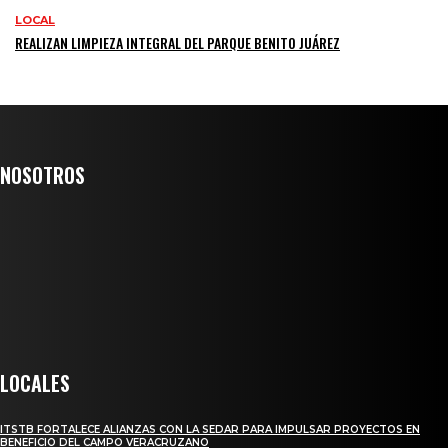
LOCAL
REALIZAN LIMPIEZA INTEGRAL DEL PARQUE BENITO JUÁREZ
NOSOTROS
Somos un medio digital de noticias y con un diario impreso que llega a
miles de personas día a día, nuestro objetivo es mantener informado a
todas aquellas personas que quieren estar enterados con la información
verídica y objetiva.
Crónica de Tierra Blanca
LOCALES
ITSTB FORTALECE ALIANZAS CON LA SEDAR PARA IMPULSAR PROYECTOS EN
BENEFICIO DEL CAMPO VERACRUZANO