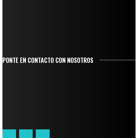
AGUA EN LA CUENCA DEL PAPALOAPAN
-COMUNIDAD Y GOBIERNO MUNICIPAL-
SE CORONA ISLA COMO EL GIGANTE PIÑERO DE MÉXICO; ENCABEZA VERACRUZ
LIDERAZGO NACIONAL
SAN MIGUEL SOYALTEPEC DESPIDE CON HONOR A CUATRO MUJERES QUE
CORRIERON POR EL ORGULLO DE SU PUEBLO
PONTE EN CONTACTO CON NOSOTROS