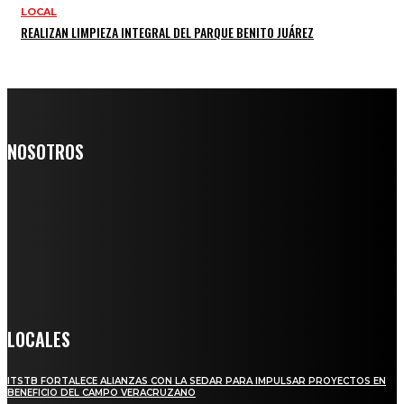
LOCAL
REALIZAN LIMPIEZA INTEGRAL DEL PARQUE BENITO JUÁREZ
NOSOTROS
Somos un medio digital de noticias y con un diario impreso que
llega a miles de personas día a día, nuestro objetivo es mantener
informado a todas aquellas personas que quieren estar enterados con
la información verídica y objetiva.
Crónica de Tierra Blanca
LOCALES
ITSTB FORTALECE ALIANZAS CON LA SEDAR PARA IMPULSAR PROYECTOS EN
BENEFICIO DEL CAMPO VERACRUZANO