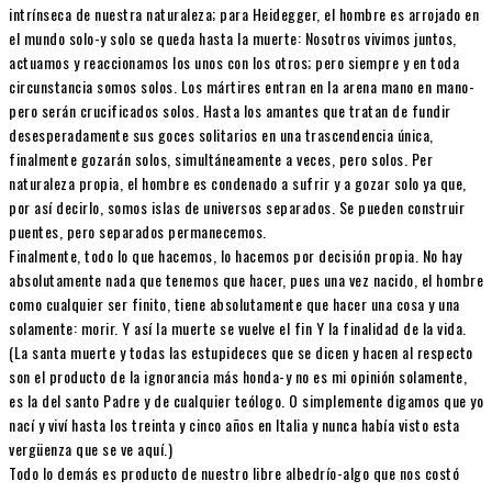
intrínseca de nuestra naturaleza; para Heidegger, el hombre es arrojado en
el mundo solo-y solo se queda hasta la muerte: Nosotros vivimos juntos,
actuamos y reaccionamos los unos con los otros; pero siempre y en toda
circunstancia somos solos. Los mártires entran en la arena mano en mano-
pero serán crucificados solos. Hasta los amantes que tratan de fundir
desesperadamente sus goces solitarios en una trascendencia única,
finalmente gozarán solos, simultáneamente a veces, pero solos. Per
naturaleza propia, el hombre es condenado a sufrir y a gozar solo ya que,
por así decirlo, somos islas de universos separados. Se pueden construir
puentes, pero separados permanecemos.
Finalmente, todo lo que hacemos, lo hacemos por decisión propia. No hay
absolutamente nada que tenemos que hacer, pues una vez nacido, el hombre
como cualquier ser finito, tiene absolutamente que hacer una cosa y una
solamente: morir. Y así la muerte se vuelve el fin Y la finalidad de la vida.
(La santa muerte y todas las estupideces que se dicen y hacen al respecto
son el producto de la ignorancia más honda-y no es mi opinión solamente,
es la del santo Padre y de cualquier teólogo. O simplemente digamos que yo
nací y viví hasta los treinta y cinco años en Italia y nunca había visto esta
vergüenza que se ve aquí.)
Todo lo demás es producto de nuestro libre albedrío-algo que nos costó