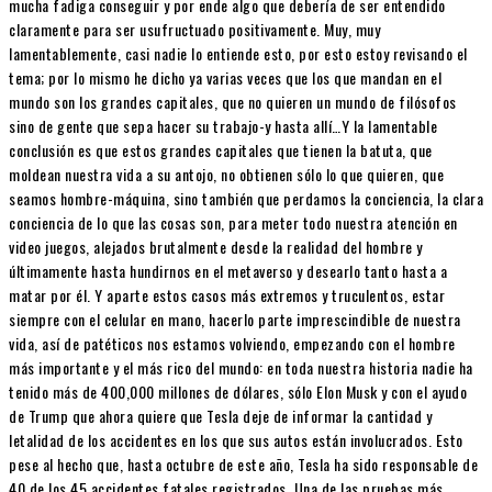
mucha fadiga conseguir y por ende algo que debería de ser entendido
claramente para ser usufructuado positivamente. Muy, muy
lamentablemente, casi nadie lo entiende esto, por esto estoy revisando el
tema; por lo mismo he dicho ya varias veces que los que mandan en el
mundo son los grandes capitales, que no quieren un mundo de filósofos
sino de gente que sepa hacer su trabajo-y hasta allí…Y la lamentable
conclusión es que estos grandes capitales que tienen la batuta, que
moldean nuestra vida a su antojo, no obtienen sólo lo que quieren, que
seamos hombre-máquina, sino también que perdamos la conciencia, la clara
conciencia de lo que las cosas son, para meter todo nuestra atención en
video juegos, alejados brutalmente desde la realidad del hombre y
últimamente hasta hundirnos en el metaverso y desearlo tanto hasta a
matar por él. Y aparte estos casos más extremos y truculentos, estar
siempre con el celular en mano, hacerlo parte imprescindible de nuestra
vida, así de patéticos nos estamos volviendo, empezando con el hombre
más importante y el más rico del mundo: en toda nuestra historia nadie ha
tenido más de 400,000 millones de dólares, sólo Elon Musk y con el ayudo
de Trump que ahora quiere que Tesla deje de informar la cantidad y
letalidad de los accidentes en los que sus autos están involucrados. Esto
pese al hecho que, hasta octubre de este año, Tesla ha sido responsable de
40 de los 45 accidentes fatales registrados. Una de las pruebas más