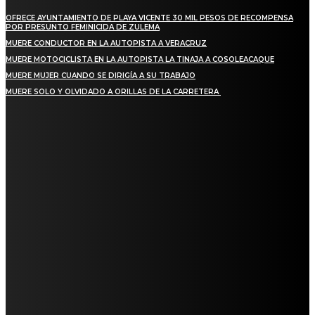
OFRECE AYUNTAMIENTO DE PLAYA VICENTE 30 MIL PESOS DE RECOMPENSA
POR PRESUNTO FEMINICIDA DE ZULEMA
MUERE CONDUCTOR EN LA AUTOPISTA A VERACRUZ
MUERE MOTOCICLISTA EN LA AUTOPISTA LA TINAJA A COSOLEACAQUE
MUERE MUJER CUANDO SE DIRIGÍA A SU TRABAJO
MUERE SOLO Y OLVIDADO A ORILLAS DE LA CARRETERA
REGIONAL
QUIEBRA EL INGENIO SAN PEDRO EN VERACRUZ; MILES DE PRODUCTORES Y
OBREROS QUEDAN A LA DERIVA
INICIAN TRABAJOS DE LIMPIEZA EN EL RÍO CHINO Y SUPERVISAN OBRAS DE
AGUA EN LA CUENCA DEL PAPALOAPAN
-COMUNIDAD Y GOBIERNO MUNICIPAL-
SE CORONA ISLA COMO EL GIGANTE PIÑERO DE MÉXICO; ENCABEZA VERACRUZ
LIDERAZGO NACIONAL
SAN MIGUEL SOYALTEPEC DESPIDE CON HONOR A CUATRO MUJERES QUE
CORRIERON POR EL ORGULLO DE SU PUEBLO