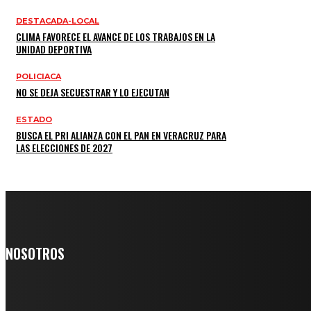
DESTACADA-LOCAL
CLIMA FAVORECE EL AVANCE DE LOS TRABAJOS EN LA
UNIDAD DEPORTIVA
POLICIACA
NO SE DEJA SECUESTRAR Y LO EJECUTAN
ESTADO
BUSCA EL PRI ALIANZA CON EL PAN EN VERACRUZ PARA
LAS ELECCIONES DE 2027
NOSOTROS
Somos un medio digital de noticias y con un diario impreso que llega 
personas día a día, nuestro objetivo es mantener informado a todas aq