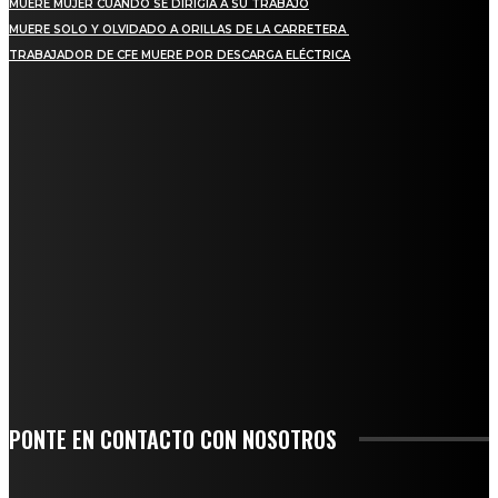
MUERE MUJER CUANDO SE DIRIGÍA A SU TRABAJO
MUERE SOLO Y OLVIDADO A ORILLAS DE LA CARRETERA
TRABAJADOR DE CFE MUERE POR DESCARGA ELÉCTRICA
REGIONAL
QUIEBRA EL INGENIO SAN PEDRO EN VERACRUZ; MILES DE PRODUCTORES Y
OBREROS QUEDAN A LA DERIVA
INICIAN TRABAJOS DE LIMPIEZA EN EL RÍO CHINO Y SUPERVISAN OBRAS DE
AGUA EN LA CUENCA DEL PAPALOAPAN
-COMUNIDAD Y GOBIERNO MUNICIPAL-
SE CORONA ISLA COMO EL GIGANTE PIÑERO DE MÉXICO; ENCABEZA VERACRUZ
LIDERAZGO NACIONAL
SAN MIGUEL SOYALTEPEC DESPIDE CON HONOR A CUATRO MUJERES QUE
CORRIERON POR EL ORGULLO DE SU PUEBLO
PONTE EN CONTACTO CON NOSOTROS