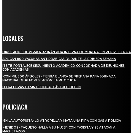
llega a miles de personas día a día, nuestro objetivo es mantener
informado a todas aquellas personas que quieren estar enterados con
la información verídica y objetiva.
Crónica de Tierra Blanca
LOCALES
DIPUTADOS DE VERACRUZ IRÁN POR INTERNA DE MORENA SIN PEDIR LICENCIA
APLICAN 800 VACUNAS ANTIRRÁBICAS DURANTE LA PRIMERA SEMANA
ITSTB FORTALECE SEGUIMIENTO ACADÉMICO CON JORNADA DE REUNIONES
CON ACADEMIAS
-CON MIL 500 ÁRBOLES- TIERRA BLANCA SE PREPARA PARA JORNADA
NACIONAL DE REFORESTACIÓN: JAIME OCHOA
LLEGA EL PASTO SINTÉTICO AL CÁSTULO DELFÍN
POLICIACA
-EN LA AUTOPISTA- LO ATROPELLA Y MATA UNA PIPA CON GAS A POLICÍA
-HERIDOS- TAQUERO HALLA A SU MUJER CON TAXISTA Y SE ATACAN A
MACHETAZOS