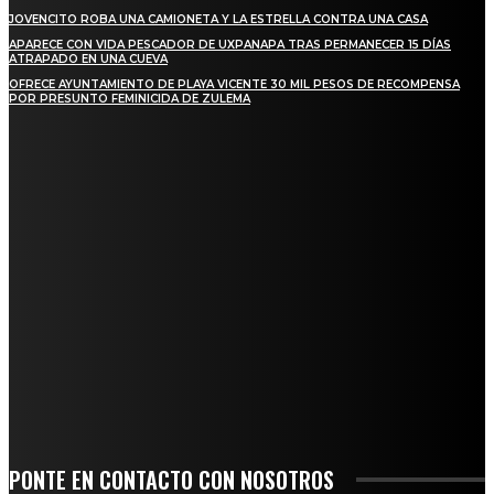
JOVENCITO ROBA UNA CAMIONETA Y LA ESTRELLA CONTRA UNA CASA
APARECE CON VIDA PESCADOR DE UXPANAPA TRAS PERMANECER 15 DÍAS
ATRAPADO EN UNA CUEVA
OFRECE AYUNTAMIENTO DE PLAYA VICENTE 30 MIL PESOS DE RECOMPENSA
POR PRESUNTO FEMINICIDA DE ZULEMA
REGIONAL
NUEVA BUENA VISTA AVANZA CON LA PAVIMENTACIÓN DE UNA DE SUS
PRINCIPALES CALLES
QUIEBRA EL INGENIO SAN PEDRO EN VERACRUZ; MILES DE PRODUCTORES Y
OBREROS QUEDAN A LA DERIVA
INICIAN TRABAJOS DE LIMPIEZA EN EL RÍO CHINO Y SUPERVISAN OBRAS DE
AGUA EN LA CUENCA DEL PAPALOAPAN
-COMUNIDAD Y GOBIERNO MUNICIPAL-
SE CORONA ISLA COMO EL GIGANTE PIÑERO DE MÉXICO; ENCABEZA VERACRUZ
LIDERAZGO NACIONAL
PONTE EN CONTACTO CON NOSOTROS