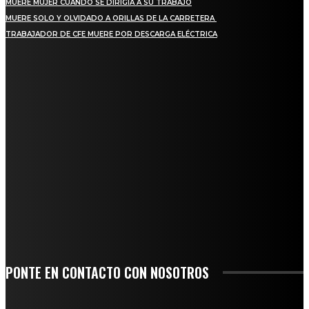
MUERE MUJER CUANDO SE DIRIGÍA A SU TRABAJO
MUERE SOLO Y OLVIDADO A ORILLAS DE LA CARRETERA
TRABAJADOR DE CFE MUERE POR DESCARGA ELÉCTRICA
REGIONAL
QUIEBRA EL INGENIO SAN PEDRO EN VERACRUZ; MILES DE PRODUCTORES Y
OBREROS QUEDAN A LA DERIVA
INICIAN TRABAJOS DE LIMPIEZA EN EL RÍO CHINO Y SUPERVISAN OBRAS DE
AGUA EN LA CUENCA DEL PAPALOAPAN
-COMUNIDAD Y GOBIERNO MUNICIPAL-
SE CORONA ISLA COMO EL GIGANTE PIÑERO DE MÉXICO; ENCABEZA VERACRUZ
LIDERAZGO NACIONAL
SAN MIGUEL SOYALTEPEC DESPIDE CON HONOR A CUATRO MUJERES QUE
CORRIERON POR EL ORGULLO DE SU PUEBLO
PONTE EN CONTACTO CON NOSOTROS