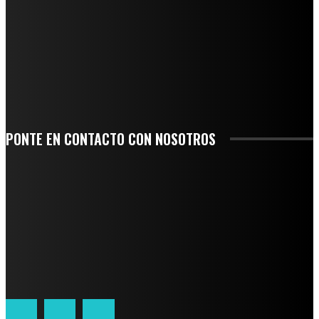
AGUA EN LA CUENCA DEL PAPALOAPAN
-COMUNIDAD Y GOBIERNO MUNICIPAL-
SE CORONA ISLA COMO EL GIGANTE PIÑERO DE MÉXICO; ENCABEZA VERACRUZ
LIDERAZGO NACIONAL
SAN MIGUEL SOYALTEPEC DESPIDE CON HONOR A CUATRO MUJERES QUE
CORRIERON POR EL ORGULLO DE SU PUEBLO
PONTE EN CONTACTO CON NOSOTROS