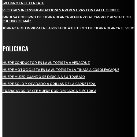
-PELIGRO EN EL CENTRO-
VECTORES INTENSIFICAN ACCIONES PREVENTIVAS CONTRA EL DENGUE
IMPULSA GOBIERNO DE TIERRA BLANCA REFUERZO AL CAMPO Y RESCATE DEL
CULTIVO DE MAÍZ
JORNADA DE LIMPIEZA EN LA PISTA DE ATLETISMO DE TIERRA BLANCA EL VIEJO
POLICIACA
MUERE CONDUCTOR EN LA AUTOPISTA A VERACRUZ
MUERE MOTOCICLISTA EN LA AUTOPISTA LA TINAJA A COSOLEACAQUE
MUERE MUJER CUANDO SE DIRIGÍA A SU TRABAJO
MUERE SOLO Y OLVIDADO A ORILLAS DE LA CARRETERA
TRABAJADOR DE CFE MUERE POR DESCARGA ELÉCTRICA
REGIONAL
QUIEBRA EL INGENIO SAN PEDRO EN VERACRUZ; MILES DE PRODUCTORES Y
OBREROS QUEDAN A LA DERIVA
INICIAN TRABAJOS DE LIMPIEZA EN EL RÍO CHINO Y SUPERVISAN OBRAS DE