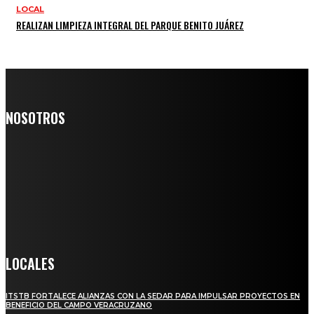
LOCAL
REALIZAN LIMPIEZA INTEGRAL DEL PARQUE BENITO JUÁREZ
NOSOTROS
Somos un medio digital de noticias y con un diario impreso que
llega a miles de personas día a día, nuestro objetivo es mantener
informado a todas aquellas personas que quieren estar enterados con
la información verídica y objetiva.
Crónica de Tierra Blanca
LOCALES
ITSTB FORTALECE ALIANZAS CON LA SEDAR PARA IMPULSAR PROYECTOS EN
BENEFICIO DEL CAMPO VERACRUZANO