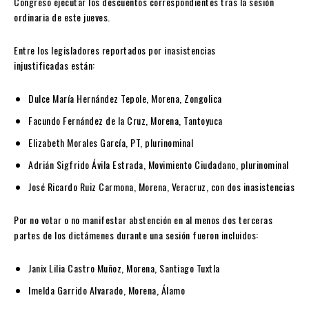
Congreso ejecutar los descuentos correspondientes tras la sesión
ordinaria de este jueves.
Entre los legisladores reportados por
inasistencias
injustificadas
están:
Dulce María Hernández Tepole
, Morena, Zongolica
Facundo Fernández de la Cruz
, Morena, Tantoyuca
Elizabeth Morales García
, PT, plurinominal
Adrián Sigfrido Ávila Estrada
, Movimiento Ciudadano, plurinominal
José Ricardo Ruiz Carmona
, Morena, Veracruz, con dos inasistencias
Por
no votar o no manifestar abstención en al menos dos terceras
partes de los dictámenes
durante una sesión fueron incluidos:
Janix Lilia Castro Muñoz
, Morena, Santiago Tuxtla
Imelda Garrido Alvarado
, Morena, Álamo