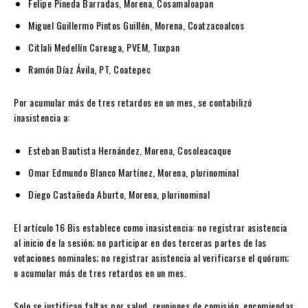
Felipe Pineda Barradas
, Morena, Cosamaloapan
Miguel Guillermo Pintos Guillén
, Morena, Coatzacoalcos
Citlali Medellín Careaga
, PVEM, Tuxpan
Ramón Díaz Ávila
, PT, Coatepec
Por
acumular más de tres retardos en un mes
, se contabilizó
inasistencia a:
Esteban Bautista Hernández
, Morena, Cosoleacaque
Omar Edmundo Blanco Martínez
, Morena, plurinominal
Diego Castañeda Aburto
, Morena, plurinominal
El artículo 16 Bis establece como inasistencia: no registrar asistencia
al inicio de la sesión; no participar en dos terceras partes de las
votaciones nominales; no registrar asistencia al verificarse el quórum;
o acumular más de tres retardos en un mes.
Solo se justifican faltas por salud, reuniones de comisión, encomiendas