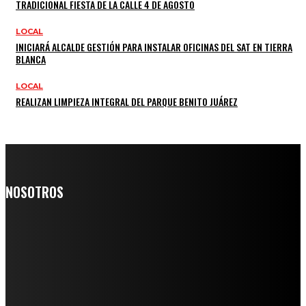
TRADICIONAL FIESTA DE LA CALLE 4 DE AGOSTO
LOCAL
INICIARÁ ALCALDE GESTIÓN PARA INSTALAR OFICINAS DEL SAT EN TIERRA
BLANCA
LOCAL
REALIZAN LIMPIEZA INTEGRAL DEL PARQUE BENITO JUÁREZ
NOSOTROS
Somos un medio digital de noticias y con un diario impreso que
llega a miles de personas día a día, nuestro objetivo es mantener
informado a todas aquellas personas que quieren estar enterados con
la información verídica y objetiva.
Crónica de Tierra Blanca