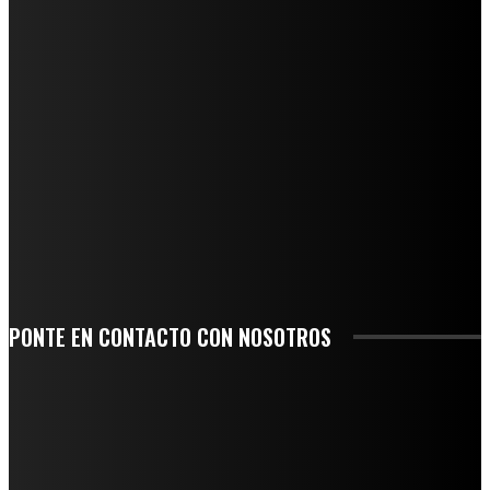
REGIONAL
QUIEBRA EL INGENIO SAN PEDRO EN VERACRUZ; MILES DE PRODUCTORES Y
OBREROS QUEDAN A LA DERIVA
INICIAN TRABAJOS DE LIMPIEZA EN EL RÍO CHINO Y SUPERVISAN OBRAS DE
AGUA EN LA CUENCA DEL PAPALOAPAN
-COMUNIDAD Y GOBIERNO MUNICIPAL-
SE CORONA ISLA COMO EL GIGANTE PIÑERO DE MÉXICO; ENCABEZA VERACRUZ
LIDERAZGO NACIONAL
SAN MIGUEL SOYALTEPEC DESPIDE CON HONOR A CUATRO MUJERES QUE
CORRIERON POR EL ORGULLO DE SU PUEBLO
PONTE EN CONTACTO CON NOSOTROS