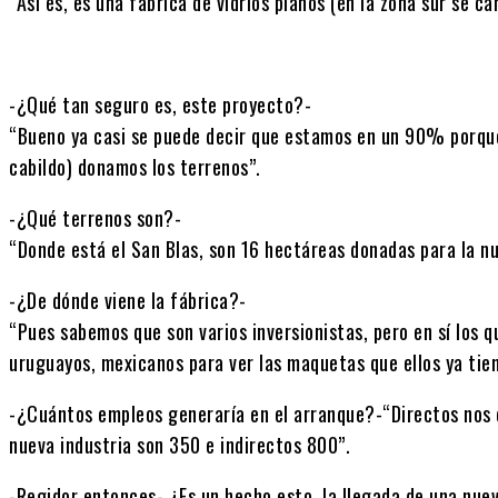
“Así es, es una fábrica de vidrios planos (en la zona sur se c
-¿Qué tan seguro es, este proyecto?-
“Bueno ya casi se puede decir que estamos en un 90% porqu
cabildo) donamos los terrenos”.
-¿Qué terrenos son?-
“Donde está el San Blas, son 16 hectáreas donadas para la nu
-¿De dónde viene la fábrica?-
“Pues sabemos que son varios inversionistas, pero en sí los 
uruguayos, mexicanos para ver las maquetas que ellos ya tien
-¿Cuántos empleos generaría en el arranque?-“Directos nos d
nueva industria son 350 e indirectos 800”.
-Regidor entonces- ¿Es un hecho esto, la llegada de una nuev