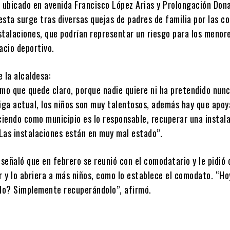
á ubicado en avenida Francisco López Arias y Prolongación Don
sta surge tras diversas quejas de padres de familia por las c
nstalaciones, que podrían representar un riesgo para los menor
acio deportivo.
 la alcaldesa:
imo que quede claro, porque nadie quiere ni ha pretendido nun
iga actual, los niños son muy talentosos, además hay que apoy
iendo como municipio es lo responsable, recuperar una instala
 Las instalaciones están en muy mal estado”.
señaló que en febrero se reunió con el comodatario y le pidió 
r y lo abriera a más niños, como lo establece el comodato. “H
o? Simplemente recuperándolo”, afirmó.