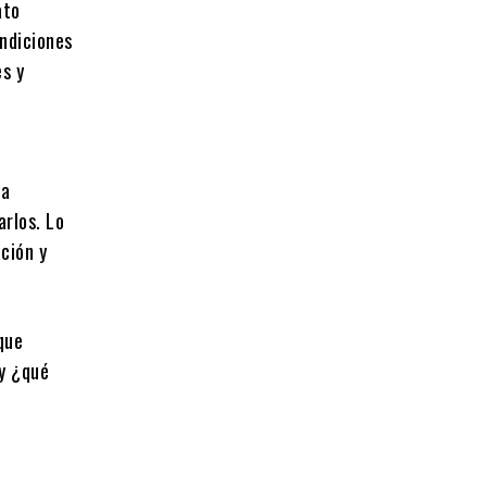
ato
ondiciones
es y
ca
arlos. Lo
ción y
que
oy ¿qué