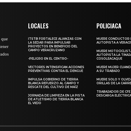
LOCALES
POLICIACA
o que
ITSTB FORTALECE ALIANZAS CON
MUERE CONDUCTOR 
LA SEDAR PARA IMPULSAR
AUTOPISTA A VERAC
tener
PROYECTOS EN BENEFICIO DEL
CAMPO VERACRUZANO
MUERE MOTOCICLISTA
rados
AUTOPISTA LA TINAJ
-PELIGRO EN EL CENTRO-
COSOLEACAQUE
VECTORES INTENSIFICAN ACCIONES
MUERE MUJER CUANDO
PREVENTIVAS CONTRA EL DENGUE
A SU TRABAJO
IMPULSA GOBIERNO DE TIERRA
MUERE SOLO Y OLVI
BLANCA REFUERZO AL CAMPO Y
ORILLAS DE LA CAR
RESCATE DEL CULTIVO DE MAÍZ
TRABAJADOR DE CFE
JORNADA DE LIMPIEZA EN LA PISTA
DESCARGA ELÉCTRIC
DE ATLETISMO DE TIERRA BLANCA
EL VIEJO