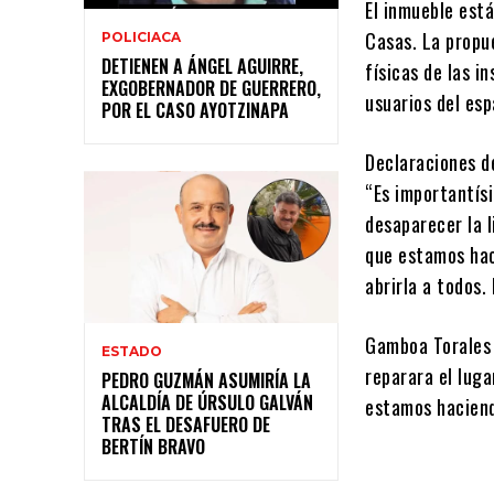
El inmueble est
Casas. La propue
POLICIACA
DETIENEN A ÁNGEL AGUIRRE,
físicas de las i
EXGOBERNADOR DE GUERRERO,
usuarios del esp
POR EL CASO AYOTZINAPA
Declaraciones de
“Es importantís
desaparecer la l
que estamos hac
abrirla a todos.
Gamboa Torales 
ESTADO
reparara el luga
PEDRO GUZMÁN ASUMIRÍA LA
ALCALDÍA DE ÚRSULO GALVÁN
estamos haciend
TRAS EL DESAFUERO DE
BERTÍN BRAVO