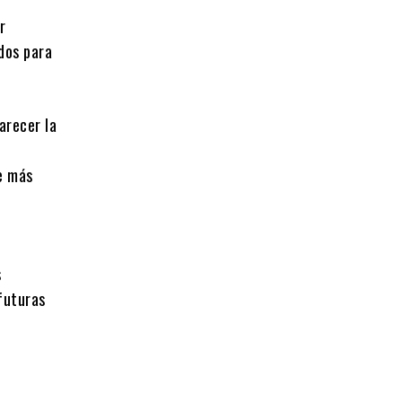
r
dos para
arecer la
ue más
s
 futuras