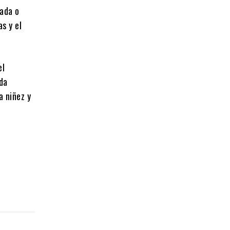
cada o
s y el
el
eda
a niñez y
n