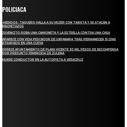
POLICIACA
-HERIDOS- TAQUERO HALLA A SU MUJER CON TAXISTA Y SE ATACAN A
MACHETAZOS
JOVENCITO ROBA UNA CAMIONETA Y LA ESTRELLA CONTRA UNA CASA
APARECE CON VIDA PESCADOR DE UXPANAPA TRAS PERMANECER 15 DÍAS
ATRAPADO EN UNA CUEVA
OFRECE AYUNTAMIENTO DE PLAYA VICENTE 30 MIL PESOS DE RECOMPENSA
POR PRESUNTO FEMINICIDA DE ZULEMA
MUERE CONDUCTOR EN LA AUTOPISTA A VERACRUZ
REGIONAL
QUIEBRA EL INGENIO SAN PEDRO EN VERACRUZ; MILES DE PRODUCTORES Y
OBREROS QUEDAN A LA DERIVA
INICIAN TRABAJOS DE LIMPIEZA EN EL RÍO CHINO Y SUPERVISAN OBRAS DE
AGUA EN LA CUENCA DEL PAPALOAPAN
-COMUNIDAD Y GOBIERNO MUNICIPAL-
SE CORONA ISLA COMO EL GIGANTE PIÑERO DE MÉXICO; ENCABEZA VERACRUZ
LIDERAZGO NACIONAL