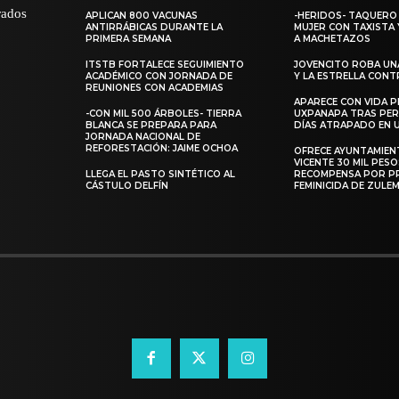
rados
APLICAN 800 VACUNAS
-HERIDOS- TAQUERO 
ANTIRRÁBICAS DURANTE LA
MUJER CON TAXISTA 
PRIMERA SEMANA
A MACHETAZOS
ITSTB FORTALECE SEGUIMIENTO
JOVENCITO ROBA UN
ACADÉMICO CON JORNADA DE
Y LA ESTRELLA CONT
REUNIONES CON ACADEMIAS
APARECE CON VIDA 
-CON MIL 500 ÁRBOLES- TIERRA
UXPANAPA TRAS PER
BLANCA SE PREPARA PARA
DÍAS ATRAPADO EN 
JORNADA NACIONAL DE
REFORESTACIÓN: JAIME OCHOA
OFRECE AYUNTAMIEN
VICENTE 30 MIL PESO
LLEGA EL PASTO SINTÉTICO AL
RECOMPENSA POR P
CÁSTULO DELFÍN
FEMINICIDA DE ZULE