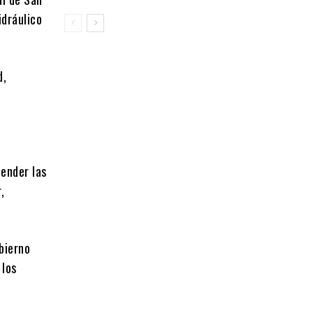
idráulico
d,
ender las
,
bierno
 los