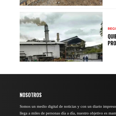
REG
QUI
PRO
NOSOTROS
Somos un medio digital de noticias y con un diario impres
llega a miles de personas día a día, nuestro objetivo es man