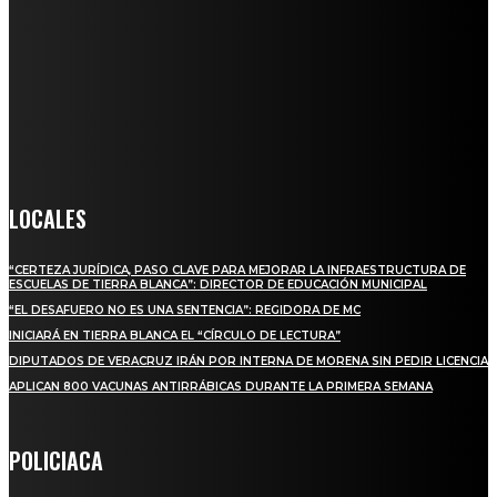
Somos un medio digital de noticias y con un diario impreso que
llega a miles de personas día a día, nuestro objetivo es mantener
informado a todas aquellas personas que quieren estar enterados con
la información verídica y objetiva.
Crónica de Tierra Blanca
LOCALES
“CERTEZA JURÍDICA, PASO CLAVE PARA MEJORAR LA INFRAESTRUCTURA DE
ESCUELAS DE TIERRA BLANCA”: DIRECTOR DE EDUCACIÓN MUNICIPAL
“EL DESAFUERO NO ES UNA SENTENCIA”: REGIDORA DE MC
INICIARÁ EN TIERRA BLANCA EL “CÍRCULO DE LECTURA”
DIPUTADOS DE VERACRUZ IRÁN POR INTERNA DE MORENA SIN PEDIR LICENCIA
APLICAN 800 VACUNAS ANTIRRÁBICAS DURANTE LA PRIMERA SEMANA
POLICIACA