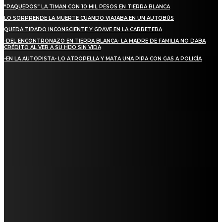
“PAQUEROS” LA TIMAN CON 10 MIL PESOS EN TIERRA BLANCA
LO SORPRENDE LA MUERTE CUANDO VIAJABA EN UN AUTOBÚS
QUEDA TIRADO INCONSCIENTE Y GRAVE EN LA CARRETERA
-DEL ENCONTRONAZO EN TIERRA BLANCA- LA MADRE DE FAMILIA NO DABA
CRÉDITO AL VER A SU HIJO SIN VIDA
-EN LA AUTOPISTA- LO ATROPELLA Y MATA UNA PIPA CON GAS A POLICÍA
REGIONAL
NUEVA BUENA VISTA AVANZA CON LA PAVIMENTACIÓN DE UNA DE SUS
PRINCIPALES CALLES
QUIEBRA EL INGENIO SAN PEDRO EN VERACRUZ; MILES DE PRODUCTORES Y
OBREROS QUEDAN A LA DERIVA
INICIAN TRABAJOS DE LIMPIEZA EN EL RÍO CHINO Y SUPERVISAN OBRAS DE
AGUA EN LA CUENCA DEL PAPALOAPAN
-COMUNIDAD Y GOBIERNO MUNICIPAL-
SE CORONA ISLA COMO EL GIGANTE PIÑERO DE MÉXICO; ENCABEZA VERACRUZ
LIDERAZGO NACIONAL