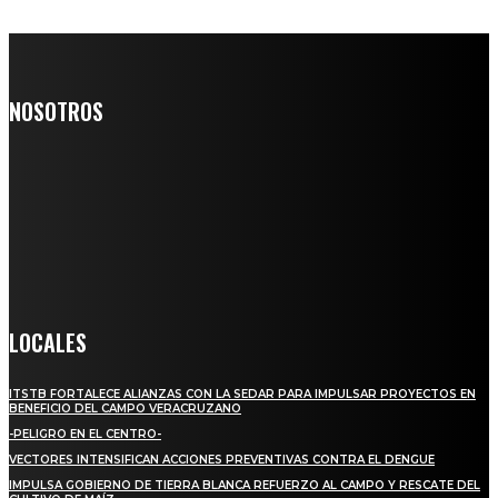
NOSOTROS
Somos un medio digital de noticias y con un diario impreso que
llega a miles de personas día a día, nuestro objetivo es mantener
informado a todas aquellas personas que quieren estar enterados con
la información verídica y objetiva.
Crónica de Tierra Blanca
LOCALES
ITSTB FORTALECE ALIANZAS CON LA SEDAR PARA IMPULSAR PROYECTOS EN
BENEFICIO DEL CAMPO VERACRUZANO
-PELIGRO EN EL CENTRO-
VECTORES INTENSIFICAN ACCIONES PREVENTIVAS CONTRA EL DENGUE
IMPULSA GOBIERNO DE TIERRA BLANCA REFUERZO AL CAMPO Y RESCATE DEL