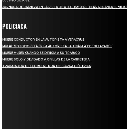
CULTIVO DE MAÍZ
JORNADA DE LIMPIEZA EN LA PISTA DE ATLETISMO DE TIERRA BLANCA EL VIEJO
POLICIACA
MUERE CONDUCTOR EN LA AUTOPISTA A VERACRUZ
MUERE MOTOCICLISTA EN LA AUTOPISTA LA TINAJA A COSOLEACAQUE
MUERE MUJER CUANDO SE DIRIGÍA A SU TRABAJO
MUERE SOLO Y OLVIDADO A ORILLAS DE LA CARRETERA
TRABAJADOR DE CFE MUERE POR DESCARGA ELÉCTRICA
REGIONAL
QUIEBRA EL INGENIO SAN PEDRO EN VERACRUZ; MILES DE PRODUCTORES Y
OBREROS QUEDAN A LA DERIVA
INICIAN TRABAJOS DE LIMPIEZA EN EL RÍO CHINO Y SUPERVISAN OBRAS DE
AGUA EN LA CUENCA DEL PAPALOAPAN
-COMUNIDAD Y GOBIERNO MUNICIPAL-
SE CORONA ISLA COMO EL GIGANTE PIÑERO DE MÉXICO; ENCABEZA VERACRUZ