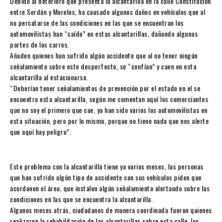
Debido al deterioro que presenta la alcantarilla en la calle Constitución
entre Serdán y Morelos, ha causado algunos daños en vehículos que al
no percatarse de las condiciones en las que se encuentran los
automovilistas han “caído” en estas alcantarillas, dañando algunas
partes de los carros.
Añaden quienes han sufrido algún accidente que al no tener ningún
señalamiento sobre este desperfecto, se “confían” y caen en esta
alcantarilla al estacionarse.
“Deberían tener señalamientos de prevención por el estado en el se
encuentra esta alcantarilla, según me comentan aquí los comerciantes
que no soy el primero que cae, ya han sido varios los automovilistas en
esta situación, pero por lo mismo, porque no tiene nada que nos alerte
que aquí hay peligro”.
Este problema con la alcantarilla tiene ya varios meses, las personas
que han sufrido algún tipo de accidente con sus vehículos piden que
acordonen el área, que instalen algún señalamiento alertando sobre las
condiciones en las que se encuentra la alcantarilla.
Algunos meses atrás, ciudadanos de manera coordinada fueron quienes
realizaron la rehabilitación de las alcantarillas sobre esta calle, los