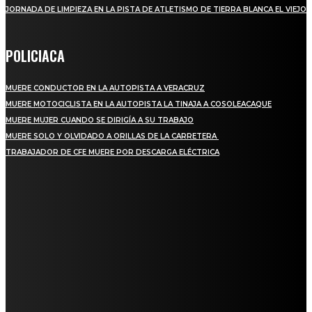
JORNADA DE LIMPIEZA EN LA PISTA DE ATLETISMO DE TIERRA BLANCA EL VIEJO
POLICIACA
MUERE CONDUCTOR EN LA AUTOPISTA A VERACRUZ
MUERE MOTOCICLISTA EN LA AUTOPISTA LA TINAJA A COSOLEACAQUE
MUERE MUJER CUANDO SE DIRIGÍA A SU TRABAJO
MUERE SOLO Y OLVIDADO A ORILLAS DE LA CARRETERA
TRABAJADOR DE CFE MUERE POR DESCARGA ELÉCTRICA
REGIONAL
QUIEBRA EL INGENIO SAN PEDRO EN VERACRUZ; MILES DE PRODUCTORES Y
OBREROS QUEDAN A LA DERIVA
INICIAN TRABAJOS DE LIMPIEZA EN EL RÍO CHINO Y SUPERVISAN OBRAS DE
AGUA EN LA CUENCA DEL PAPALOAPAN
-COMUNIDAD Y GOBIERNO MUNICIPAL-
SE CORONA ISLA COMO EL GIGANTE PIÑERO DE MÉXICO; ENCABEZA VERACRUZ
LIDERAZGO NACIONAL