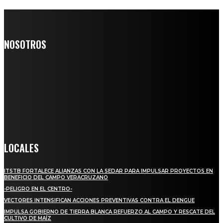
NOSOTROS
Somos un medio digital de noticias y con un diario impreso que
llega a miles de personas día a día, nuestro objetivo es mantener
informado a todas aquellas personas que quieren estar enterados con
la información verídica y objetiva.
Crónica de Tierra Blanca
LOCALES
ITSTB FORTALECE ALIANZAS CON LA SEDAR PARA IMPULSAR PROYECTOS EN
BENEFICIO DEL CAMPO VERACRUZANO
-PELIGRO EN EL CENTRO-
VECTORES INTENSIFICAN ACCIONES PREVENTIVAS CONTRA EL DENGUE
IMPULSA GOBIERNO DE TIERRA BLANCA REFUERZO AL CAMPO Y RESCATE DEL
CULTIVO DE MAÍZ