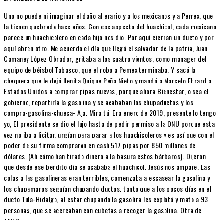
Uno no puede ni imaginar el daño al erario y a los mexicanos y a Pemex, que
la tienen quebrada hace años. Con ese aspecto del huachicol, cada mexicano
parece un huachicolero en cada hijo nos dio. Por aquí cierran un ducto y por
aquí abren otro. Me acuerdo el día que llegó el salvador de la patria, Juan
Camaney López Obrador, gritaba a los cuatro vientos, como manager del
equipo de béisbol Tabasco, que el robo a Pemex terminaba. Y sacó la
chequera que le dejó llenita Quique Peña Nieto y mandó a Marcelo Ebrard a
Estados Unidos a comprar pipas nuevas, porque ahora Bienestar, o sea el
gobierno, repartiría la gasolina y se acababan los chupaductos y los
compra-gasolina-chueca- Aja. Mira tú. Era enero de 2019, presente lo tengo
yo, El presidente se dio el lujo hasta de pedir permiso a la ONU porque esta
vez no iba a licitar, urgían para parar a los huachicoleros y es así que con el
poder de su firma compraron en cash 517 pipas por 850 millones de
dólares. (Ah cómo han tirado dinero a la basura estos bárbaros). Dijeron
que desde ese bendito día se acababa el huachicol. Jesús nos ampare. Las
colas a las gasolineras eran terribles, comenzaba a escasear la gasolina y
los chupamaros seguían chupando ductos, tanto que a los pocos días en el
ducto Tula-Hidalgo, al estar chupando la gasolina les explotó y mato a 93
personas, que se acercaban con cubetas a recoger la gasolina. Otra de