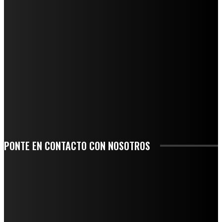
REGIONAL
QUIEBRA EL INGENIO SAN PEDRO EN VERACRUZ; MILES DE PRODUCTORES Y
OBREROS QUEDAN A LA DERIVA
INICIAN TRABAJOS DE LIMPIEZA EN EL RÍO CHINO Y SUPERVISAN OBRAS DE
AGUA EN LA CUENCA DEL PAPALOAPAN
-COMUNIDAD Y GOBIERNO MUNICIPAL-
SE CORONA ISLA COMO EL GIGANTE PIÑERO DE MÉXICO; ENCABEZA VERACRUZ
LIDERAZGO NACIONAL
SAN MIGUEL SOYALTEPEC DESPIDE CON HONOR A CUATRO MUJERES QUE
CORRIERON POR EL ORGULLO DE SU PUEBLO
PONTE EN CONTACTO CON NOSOTROS