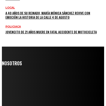
LOCAL
A 40 AÑOS DE SU REINADO, MARÍA MÓNICA SÁNCHEZ REVIVE CON
EMOCIÓN LA HISTORIA DE LA CALLE 4 DE AGOSTO
POLICIACA
JOVENCITO DE 21 AÑOS MUERE EN FATAL ACCIDENTE DE MOTOCICLETA
NOSOTROS
Somos un medio digital de noticias y con un diario impreso que
llega a miles de personas día a día, nuestro objetivo es mantener
informado a todas aquellas personas que quieren estar enterados con
la información verídica y objetiva.
Crónica de Tierra Blanca