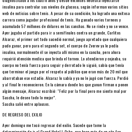
diagnosticado a los cuatro años y desde entonces necesita inyectarse
insulina para controlar sus niveles de glucosa, según informan varios sitios
web de noticias sobre tenis. A pesar de su condición, ha logrado una exitosa
carrera como jugador profesional de tenis. Ha ganado varios torneos y
acumulado 57 millones de dólares en las canchas. No se rinde y no se vence.
Ayer jugaba el partido para ir a semifinales contra un grande, Carlitos
Alcaraz, el primer set todo sucedió normal, juego apretado que cualquiera
pudo ganar, pero para el segundo set, el cuerpo de Zverev ya le pedía
insulina, normalmente él se inyecta allí mismo en la cancha, pero ahora
requirió atención medica que brinda el torneo. Lo atendieron y cojeaba, su
cuerpo no tenía fuerza para seguir y derrotado le siguió, sabía que tenía
que terminar el juego por el respeto al público que eran más de 20 mil que
abarrotaban ese estadio. Alcaraz lo sabía y ya no le jugó con fuerza. Perdió
y al final le reconocieron. En la cámara donde los que ganan firman o ponen
algún mensaje, Alcaraz escribió: “Feliz por la final pero me siento mal por
Sascha, le deseo todo lo mejor”.
Sascha salió entre aplausos.
DE REGRESO DEL EXILIO
Ayer domingo me tocó regresar del exilio. Sucede que tome la
determinación de ir al Grand Hotel L Orbe, que hace más de un año fue