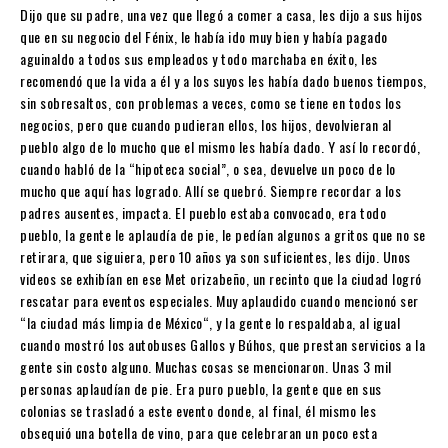
Dijo que su padre, una vez que llegó a comer a casa, les dijo a sus hijos
que en su negocio del Fénix, le había ido muy bien y había pagado
aguinaldo a todos sus empleados y todo marchaba en éxito, les
recomendó que la vida a él y a los suyos les había dado buenos tiempos,
sin sobresaltos, con problemas a veces, como se tiene en todos los
negocios, pero que cuando pudieran ellos, los hijos, devolvieran al
pueblo algo de lo mucho que el mismo les había dado. Y así lo recordó,
cuando habló de la “hipoteca social”, o sea, devuelve un poco de lo
mucho que aquí has logrado. Allí se quebró. Siempre recordar a los
padres ausentes, impacta. El pueblo estaba convocado, era todo
pueblo, la gente le aplaudía de pie, le pedían algunos a gritos que no se
retirara, que siguiera, pero 10 años ya son suficientes, les dijo. Unos
videos se exhibían en ese Met orizabeño, un recinto que la ciudad logró
rescatar para eventos especiales. Muy aplaudido cuando mencionó ser
“la ciudad más limpia de México“, y la gente lo respaldaba, al igual
cuando mostró los autobuses Gallos y Búhos, que prestan servicios a la
gente sin costo alguno. Muchas cosas se mencionaron. Unas 3 mil
personas aplaudían de pie. Era puro pueblo, la gente que en sus
colonias se trasladó a este evento donde, al final, él mismo les
obsequió una botella de vino, para que celebraran un poco esta