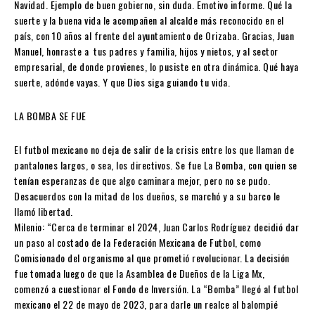
Navidad. Ejemplo de buen gobierno, sin duda. Emotivo informe. Qué la
suerte y la buena vida le acompañen al alcalde más reconocido en el
país, con 10 años al frente del ayuntamiento de Orizaba. Gracias, Juan
Manuel, honraste a tus padres y familia, hijos y nietos, y al sector
empresarial, de donde provienes, lo pusiste en otra dinámica. Qué haya
suerte, adónde vayas. Y que Dios siga guiando tu vida.
LA BOMBA SE FUE
El futbol mexicano no deja de salir de la crisis entre los que llaman de
pantalones largos, o sea, los directivos. Se fue La Bomba, con quien se
tenían esperanzas de que algo caminara mejor, pero no se pudo.
Desacuerdos con la mitad de los dueños, se marchó y a su barco le
llamó libertad.
Milenio: “Cerca de terminar el 2024, Juan Carlos Rodríguez decidió dar
un paso al costado de la Federación Mexicana de Futbol, como
Comisionado del organismo al que prometió revolucionar. La decisión
fue tomada luego de que la Asamblea de Dueños de la Liga Mx,
comenzó a cuestionar el Fondo de Inversión. La “Bomba” llegó al futbol
mexicano el 22 de mayo de 2023, para darle un realce al balompié