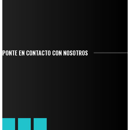
-COMUNIDAD Y GOBIERNO MUNICIPAL-
SE CORONA ISLA COMO EL GIGANTE PIÑERO DE MÉXICO; ENCABEZA VERACRUZ
LIDERAZGO NACIONAL
SAN MIGUEL SOYALTEPEC DESPIDE CON HONOR A CUATRO MUJERES QUE
CORRIERON POR EL ORGULLO DE SU PUEBLO
PONTE EN CONTACTO CON NOSOTROS