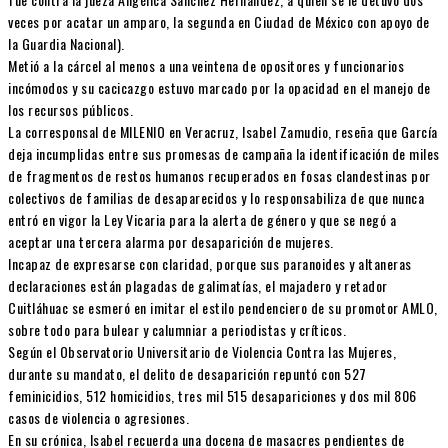
veces por acatar un amparo, la segunda en Ciudad de México con apoyo de
la Guardia Nacional).
Metió a la cárcel al menos a una veintena de opositores y funcionarios
incómodos y su cacicazgo estuvo marcado por la opacidad en el manejo de
los recursos públicos.
La corresponsal de MILENIO en Veracruz, Isabel Zamudio, reseña que García
deja incumplidas entre sus promesas de campaña la identificación de miles
de fragmentos de restos humanos recuperados en fosas clandestinas por
colectivos de familias de desaparecidos y lo responsabiliza de que nunca
entró en vigor la Ley Vicaria para la alerta de género y que se negó a
aceptar una tercera alarma por desaparición de mujeres.
Incapaz de expresarse con claridad, porque sus paranoides y altaneras
declaraciones están plagadas de galimatías, el majadero y retador
Cuitláhuac se esmeró en imitar el estilo pendenciero de su promotor AMLO,
sobre todo para bulear y calumniar a periodistas y críticos.
Según el Observatorio Universitario de Violencia Contra las Mujeres,
durante su mandato, el delito de desaparición repuntó con 527
feminicidios, 512 homicidios, tres mil 515 desapariciones y dos mil 806
casos de violencia o agresiones.
En su crónica, Isabel recuerda una docena de masacres pendientes de