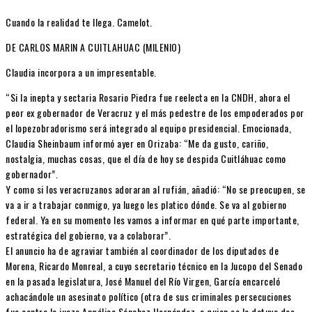
Cuando la realidad te llega. Camelot.
DE CARLOS MARIN A CUITLAHUAC (MILENIO)
Claudia incorpora a un impresentable.
“Si la inepta y sectaria Rosario Piedra fue reelecta en la CNDH, ahora el
peor ex gobernador de Veracruz y el más pedestre de los empoderados por
el lopezobradorismo será integrado al equipo presidencial. Emocionada,
Claudia Sheinbaum informó ayer en Orizaba: “Me da gusto, cariño,
nostalgia, muchas cosas, que el día de hoy se despida Cuitláhuac como
gobernador”.
Y como si los veracruzanos adoraran al rufián, añadió: “No se preocupen, se
va a ir a trabajar conmigo, ya luego les platico dónde. Se va al gobierno
federal. Ya en su momento les vamos a informar en qué parte importante,
estratégica del gobierno, va a colaborar”.
El anuncio ha de agraviar también al coordinador de los diputados de
Morena, Ricardo Monreal, a cuyo secretario técnico en la Jucopo del Senado
en la pasada legislatura, José Manuel del Río Virgen, García encarceló
achacándole un asesinato político (otra de sus criminales persecuciones
fue contra la jueza Angélica Sánchez Hernández, a quien se le detuvo dos