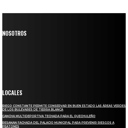
NOSOTROS
Somos un medio digital de noticias y con un diario impreso que
llega a miles de personas día a día, nuestro objetivo es mantener
informado a todas aquellas personas que quieren estar enterados con
la información verídica y objetiva.
Crónica de Tierra Blanca
LOCALES
RIEGO CONSTANTE PERMITE CONSERVAR EN BUEN ESTADO LAS ÁREAS VERDES
DE LOS BULEVARES DE TIERRA BLANCA
CANCHA MULTIDEPORTIVA TECHADA PARA EL QUECHULEÑO
RESANAN FACHADA DEL PALACIO MUNICIPAL PARA PREVENIR RIESGOS A
PEATONES