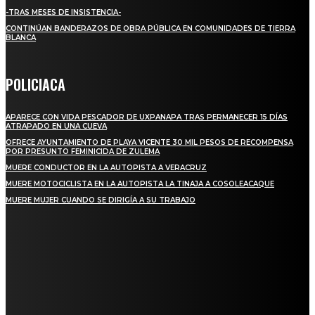
-TRAS MESES DE INSISTENCIA-
CONTINÚAN BANDERAZOS DE OBRA PÚBLICA EN COMUNIDADES DE TIERRA
BLANCA
POLICIACA
APARECE CON VIDA PESCADOR DE UXPANAPA TRAS PERMANECER 15 DÍAS
ATRAPADO EN UNA CUEVA
OFRECE AYUNTAMIENTO DE PLAYA VICENTE 30 MIL PESOS DE RECOMPENSA
POR PRESUNTO FEMINICIDA DE ZULEMA
MUERE CONDUCTOR EN LA AUTOPISTA A VERACRUZ
MUERE MOTOCICLISTA EN LA AUTOPISTA LA TINAJA A COSOLEACAQUE
MUERE MUJER CUANDO SE DIRIGÍA A SU TRABAJO
REGIONAL
QUIEBRA EL INGENIO SAN PEDRO EN VERACRUZ; MILES DE PRODUCTORES Y
OBREROS QUEDAN A LA DERIVA
INICIAN TRABAJOS DE LIMPIEZA EN EL RÍO CHINO Y SUPERVISAN OBRAS DE
AGUA EN LA CUENCA DEL PAPALOAPAN