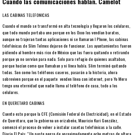
Cuando las comunicaciones hablan. Camelot
LAS CABINAS TELEFONICAS
Cuando el mundo se transformó en alta tecnología y llegaron los celulares,
que todo mundo portaba uno porque en los Oxxo los vendían baratos,
aunque no trajeran tantas aplicaciones ni se llamaran I Phone, las cabinas
telefónicas de Slim Telmex dejaron de funcionar. Los ayuntamientos fueron
pidiendo al hombre más rico de México que las fuera quitando o retirando
porque ya no servían para nada. Solo para refugio de quienes asaltaban,
porque hacían como que llamaban y ni línea había. Slim terminó quitando
todas. Son como los teléfonos caseros, pasarán a la historia, ahora
sobreviven porque en el paquete venden línea con internet, pero Yo Mero
tengo una eternidad que nadie llama al teléfono de casa, todo a los
celulares.
EN QUERETARO CABINAS
Cuento esto porque la CFE (Comisión Federal de Electricidad), en el Estado
de Querétaro, que lo gobierna un orizabeño, Mauricio Kuri González,
comenzó el proceso de volver a instalar casetas telefónicas a la calle.
Diario El País: “Un poste negro de aproximadamente ocho metros de altura