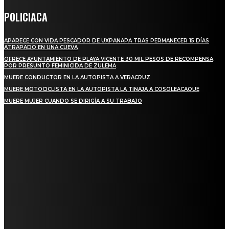
POLICIACA
APARECE CON VIDA PESCADOR DE UXPANAPA TRAS PERMANECER 15 DÍAS
ATRAPADO EN UNA CUEVA
OFRECE AYUNTAMIENTO DE PLAYA VICENTE 30 MIL PESOS DE RECOMPENSA
POR PRESUNTO FEMINICIDA DE ZULEMA
MUERE CONDUCTOR EN LA AUTOPISTA A VERACRUZ
MUERE MOTOCICLISTA EN LA AUTOPISTA LA TINAJA A COSOLEACAQUE
MUERE MUJER CUANDO SE DIRIGÍA A SU TRABAJO
REGIONAL
QUIEBRA EL INGENIO SAN PEDRO EN VERACRUZ; MILES DE PRODUCTORES Y
OBREROS QUEDAN A LA DERIVA
INICIAN TRABAJOS DE LIMPIEZA EN EL RÍO CHINO Y SUPERVISAN OBRAS DE
AGUA EN LA CUENCA DEL PAPALOAPAN
-COMUNIDAD Y GOBIERNO MUNICIPAL-
SE CORONA ISLA COMO EL GIGANTE PIÑERO DE MÉXICO; ENCABEZA VERACRUZ
LIDERAZGO NACIONAL
SAN MIGUEL SOYALTEPEC DESPIDE CON HONOR A CUATRO MUJERES QUE