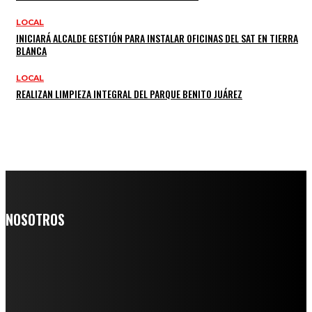
LOCAL
INICIARÁ ALCALDE GESTIÓN PARA INSTALAR OFICINAS DEL SAT EN TIERRA
BLANCA
LOCAL
REALIZAN LIMPIEZA INTEGRAL DEL PARQUE BENITO JUÁREZ
NOSOTROS
Somos un medio digital de noticias y con un diario impreso que
llega a miles de personas día a día, nuestro objetivo es mantener
informado a todas aquellas personas que quieren estar enterados con
la información verídica y objetiva.