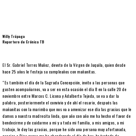
Willy Trápaga
Reportero de Crónica TB
El Sr. Gabriel Torres Muñoz, devoto de la Virgen de Juquila, quien desde
hace 25 años le festeja su cumpleaños con mañanitas.
“Es también el día de la Sagrada Concepción, invito a las personas que
gusten acompañarnos, va a ser en esta ocasión el día 8 en la calle 20 de
noviembre entre Marcos C. Licona y Adalberto Tejeda, se va a dar la
palabra, posteriormente el convivio y de ahí el rosario, después las
mañanitas con la marimba que nos va a amenizar ese día las gracias que le
damos a nuestra madrecita linda, que año con año me ha hecho el favor de
bendecirme y de cuidarme a mi y a toda mi familia, a mis amigos, a mi
trabajo, le doy las gracias, porque he sido una persona muy afortunada,
gracias a Dios nunca me ha abandonado al día de hoy, he tratado de