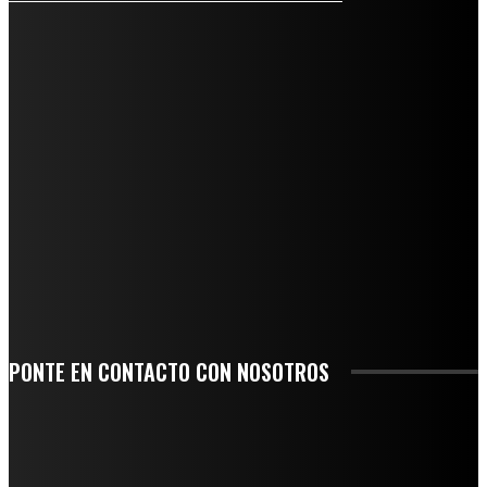
REGIONAL
QUIEBRA EL INGENIO SAN PEDRO EN VERACRUZ; MILES DE PRODUCTORES Y
OBREROS QUEDAN A LA DERIVA
INICIAN TRABAJOS DE LIMPIEZA EN EL RÍO CHINO Y SUPERVISAN OBRAS DE
AGUA EN LA CUENCA DEL PAPALOAPAN
-COMUNIDAD Y GOBIERNO MUNICIPAL-
SE CORONA ISLA COMO EL GIGANTE PIÑERO DE MÉXICO; ENCABEZA VERACRUZ
LIDERAZGO NACIONAL
SAN MIGUEL SOYALTEPEC DESPIDE CON HONOR A CUATRO MUJERES QUE
CORRIERON POR EL ORGULLO DE SU PUEBLO
PONTE EN CONTACTO CON NOSOTROS